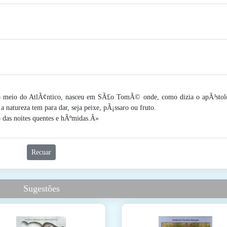
o meio do AtlÃ¢ntico, nasceu em SÃ£o TomÃ© onde, como dizia o apÃ³sto
 a natureza tem para dar, seja peixe, pÃ¡ssaro ou fruto.
 das noites quentes e hÃºmidas.Â»
Recuar
Sugestões