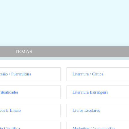
TEMAS
aãão / Puericultura
Literatura / Critica
ritualidades
Literatura Estrangeira
dos E Ensaio
Livros Escolares
ão Cientifica
Marketing / Comunicaãão