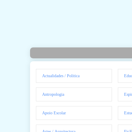
Actualidades / Politica
Educ
Antropologia
Espi
Apoio Escolar
Estu
Artes / Arquitectura
Ficã