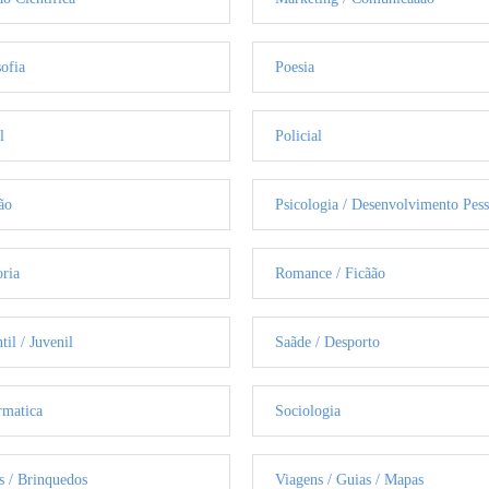
sofia
Poesia
l
Policial
ão
Psicologia / Desenvolvimento Pess
oria
Romance / Ficãão
til / Juvenil
Saãde / Desporto
rmatica
Sociologia
s / Brinquedos
Viagens / Guias / Mapas