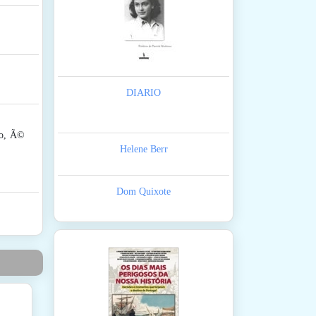
DIARIO
lo, Ã©
Helene Berr
Dom Quixote