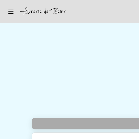
Inicio
Sugestões
Novidades
Promoções
Contactos
Iniciar Sessão