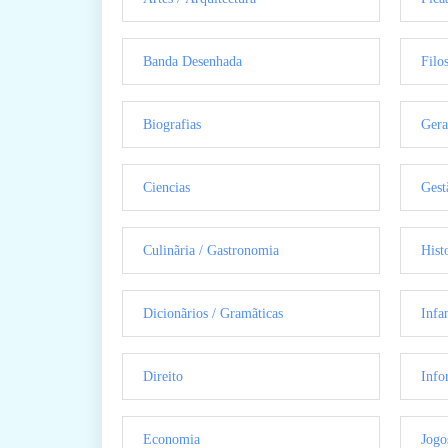
Banda Desenhada
Filo
Biografias
Gera
Ciencias
Gest
Culinãria / Gastronomia
Hist
Dicionãrios / Gramãticas
Infan
Direito
Info
Economia
Jogo