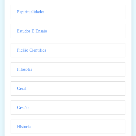
Espiritualidades
Estudos E Ensaio
Ficãão Cientifica
Filosofia
Geral
Gestão
Historia