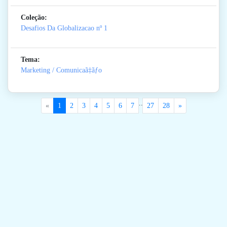
Coleção:
Desafios Da Globalizacao
nº 1
Tema:
Marketing / Comunicaã‡ãƒo
..
«
1
2
3
4
5
6
7
27
28
»