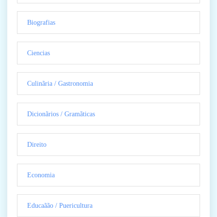
Biografias
Ciencias
Culinãria / Gastronomia
Dicionãrios / Gramãticas
Direito
Economia
Educaãão / Puericultura