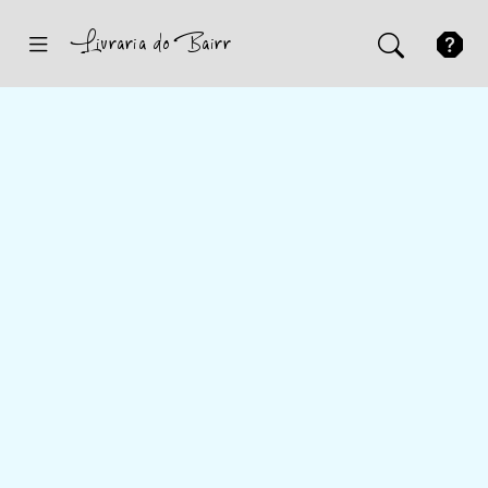
Inicio
Sugestões
Novidades
Promoções
Contactos
Iniciar Sessão