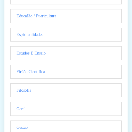
Educaãão / Puericultura
Espiritualidades
Estudos E Ensaio
Ficãão Cientifica
Filosofia
Geral
Gestão