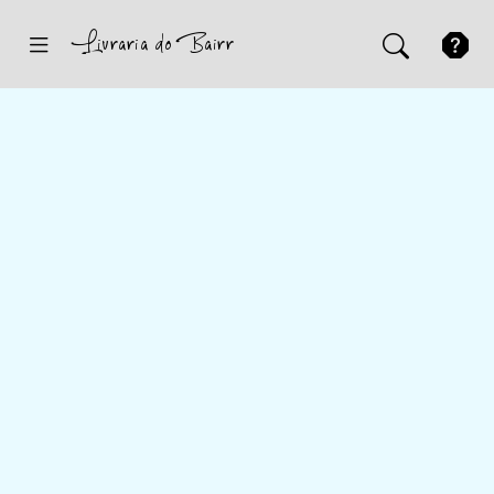
Inicio
Sugestões
Novidades
Promoções
Contactos
Iniciar Sessão