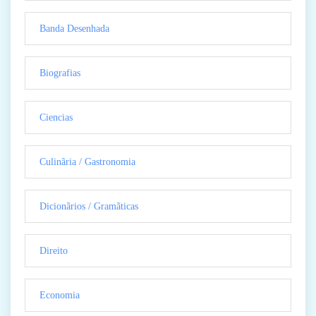
Banda Desenhada
Biografias
Ciencias
Culinãria / Gastronomia
Dicionãrios / Gramãticas
Direito
Economia