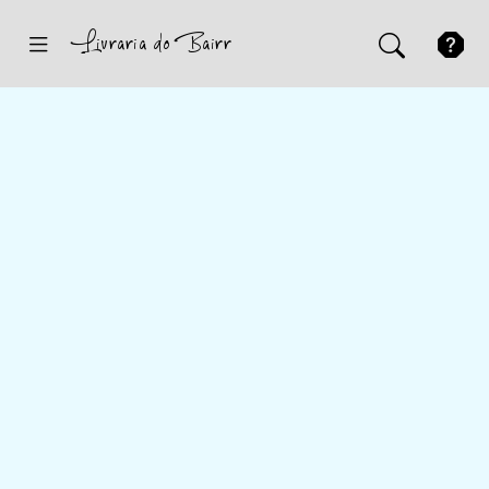
Inicio
Sugestões
Novidades
Promoções
Contactos
Iniciar Sessão