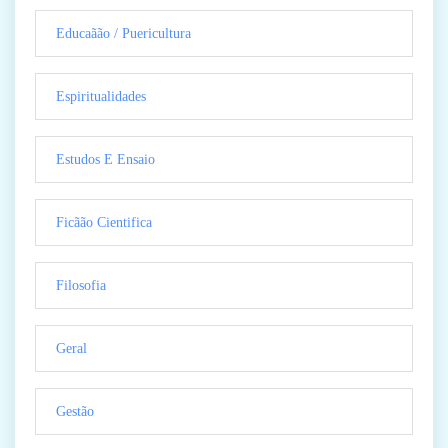
Educaãão / Puericultura
Espiritualidades
Estudos E Ensaio
Ficãão Cientifica
Filosofia
Geral
Gestão