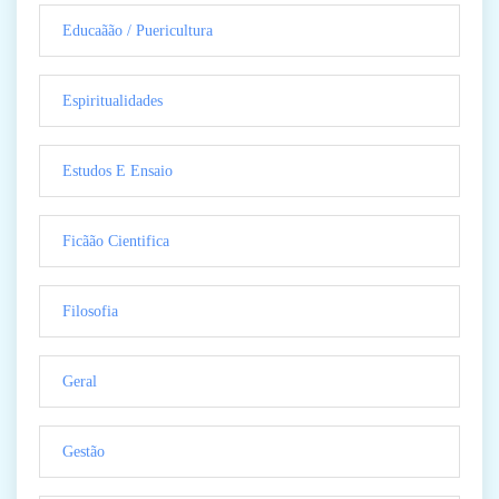
Educaãão / Puericultura
Espiritualidades
Estudos E Ensaio
Ficãão Cientifica
Filosofia
Geral
Gestão