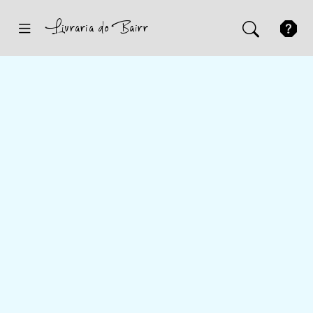
Inicio
Sugestões
Novidades
Promoções
Contactos
Iniciar Sessão