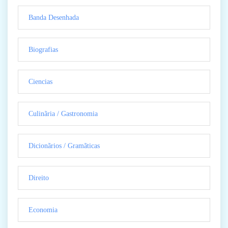
Banda Desenhada
Biografias
Ciencias
Culinãria / Gastronomia
Dicionãrios / Gramãticas
Direito
Economia