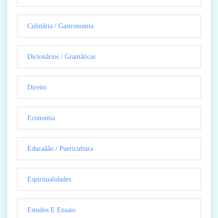
Culinãria / Gastronomia
Dicionãrios / Gramãticas
Direito
Economia
Educaãão / Puericultura
Espiritualidades
Estudos E Ensaio