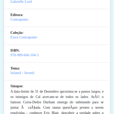
Gabrielle Lord
Editora:
Contraponto
Coleção:
Extra Contraponto
ISBN:
978-989-666-104-5
Tema:
Infantil / Juvenil
Sinopse:
A data-limite de 31 de Dezembro aproxima-se a passos largos, e
os inimigos de Cal acercam-se de todos os lados. AtÃ© o
famoso Corta-Dedos Durham emerge do submundo para se
juntar Ã caÃ§ada. Com tantas questÃµes prestes a serem
resolvidas - conhecer Eric Blair, descobrir a verdade sobre o