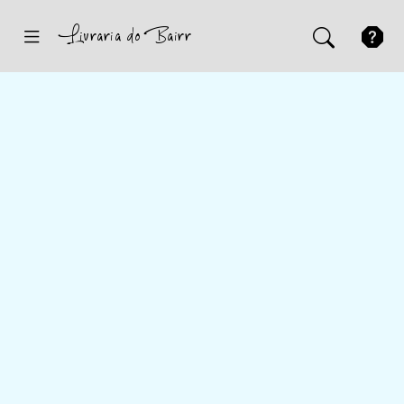
Inicio
Sugestões
Novidades
Promoções
Contactos
Iniciar Sessão