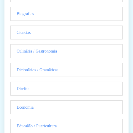
Biografias
Ciencias
Culinãria / Gastronomia
Dicionãrios / Gramãticas
Direito
Economia
Educaãão / Puericultura