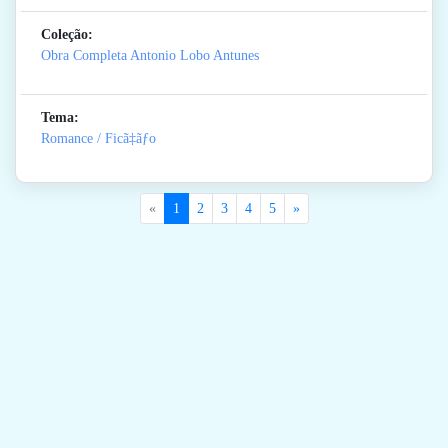
Coleção:
Obra Completa Antonio Lobo Antunes
Tema:
Romance / Ficã‡ãƒo
«
1
2
3
4
5
»