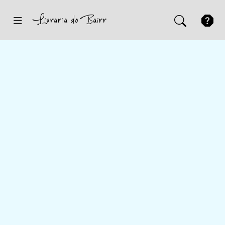
Inicio
Sugestões
Novidades
Promoções
Contactos
Iniciar Sessão