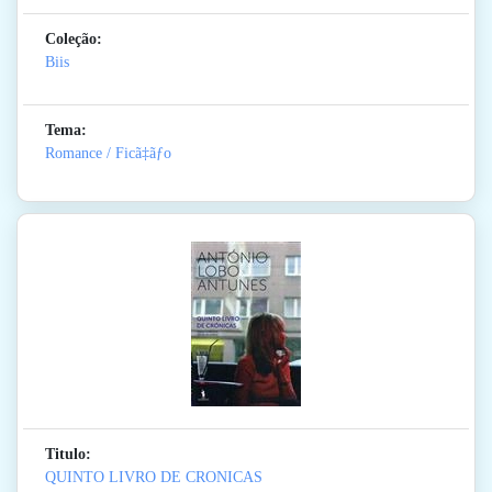
Coleção:
Biis
Tema:
Romance / Ficã‡ãƒo
Titulo:
QUINTO LIVRO DE CRONICAS