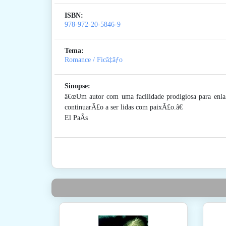
ISBN:
978-972-20-5846-9
Tema:
Romance / Ficã‡ãƒo
Sinopse:
â€œUm autor com uma facilidade prodigiosa para enlaÃ
continuarÃ£o a ser lidas com paixÃ£o.â€
El PaÃ­s