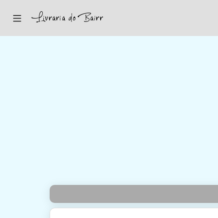
Inicio
Sugestões
Novidades
Promoções
Contactos
Iniciar Sessão