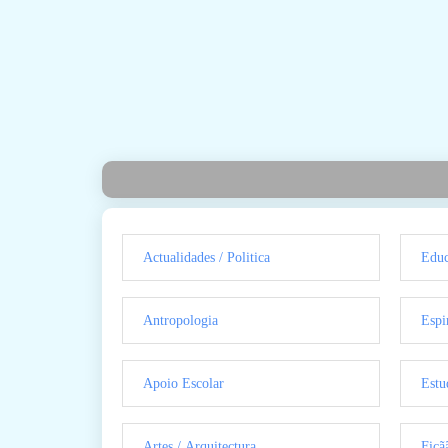
Actualidades / Politica
Educ
Antropologia
Espi
Apoio Escolar
Estu
Artes / Arquitectura
Ficã