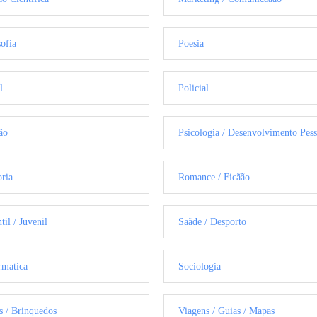
sofia
Poesia
l
Policial
ão
Psicologia / Desenvolvimento Pess
oria
Romance / Ficãão
til / Juvenil
Saãde / Desporto
rmatica
Sociologia
s / Brinquedos
Viagens / Guias / Mapas