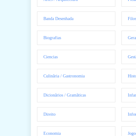
Banda Desenhada
Filo
Biografias
Gera
Ciencias
Gest
Culinãria / Gastronomia
Hist
Dicionãrios / Gramãticas
Infan
Direito
Info
Economia
Jogo