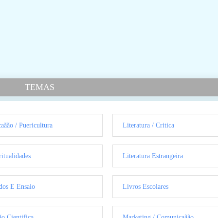
TEMAS
aãão / Puericultura
Literatura / Critica
ritualidades
Literatura Estrangeira
dos E Ensaio
Livros Escolares
ão Cientifica
Marketing / Comunicaãão