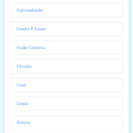
Espiritualidades
Estudos E Ensaio
Ficãão Cientifica
Filosofia
Geral
Gestão
Historia