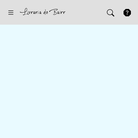
Inicio
Sugestões
Novidades
Promoções
Contactos
Iniciar Sessão