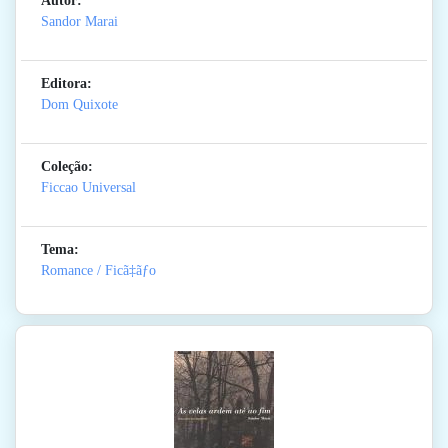
Autor:
Sandor Marai
Editora:
Dom Quixote
Coleção:
Ficcao Universal
Tema:
Romance / Ficã‡ãƒo