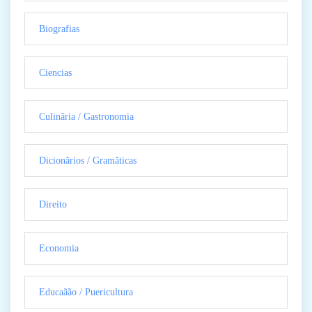
Biografias
Ciencias
Culinãria / Gastronomia
Dicionãrios / Gramãticas
Direito
Economia
Educaãão / Puericultura