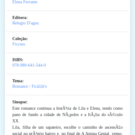
Elena Ferrante
Editora:
Relogio D'agua
Coleção:
Ficcoes
ISBN:
978-989-641-544-0
Tema:
Romance / Ficã‡ãƒo
Sinopse:
Este romance continua a histÃ³ria de Lila e Elena, tendo como
pano de fundo a cidade de NÃ¡poles e a ItÃ¡lia do sÃ©culo
XX.
Lila, filha de um sapateiro, escolhe o caminho de ascensÃ£o
social no prÃ³prio bairro e, no final de A Amiga Genial, vemo-