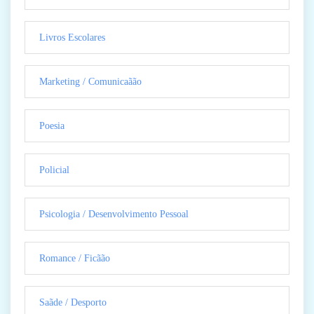
Livros Escolares
Marketing / Comunicaãão
Poesia
Policial
Psicologia / Desenvolvimento Pessoal
Romance / Ficãão
Saãde / Desporto