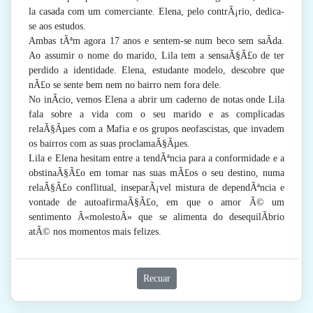
la casada com um comerciante. Elena, pelo contrÃ¡rio, dedica-
se aos estudos.
Ambas tÃªm agora 17 anos e sentem-se num beco sem saÃ­da.
Ao assumir o nome do marido, Lila tem a sensaÃ§Ã£o de ter
perdido a identidade. Elena, estudante modelo, descobre que
nÃ£o se sente bem nem no bairro nem fora dele.
No inÃ­cio, vemos Elena a abrir um caderno de notas onde Lila
fala sobre a vida com o seu marido e as complicadas
relaÃ§Ãµes com a Mafia e os grupos neofascistas, que invadem
os bairros com as suas proclamaÃ§Ãµes.
Lila e Elena hesitam entre a tendÃªncia para a conformidade e a
obstinaÃ§Ã£o em tomar nas suas mÃ£os o seu destino, numa
relaÃ§Ã£o conflitual, inseparÃ¡vel mistura de dependÃªncia e
vontade de autoafirmaÃ§Ã£o, em que o amor Ã© um
sentimento Â«molestoÂ» que se alimenta do desequilÃ­brio
atÃ© nos momentos mais felizes.
Recuar