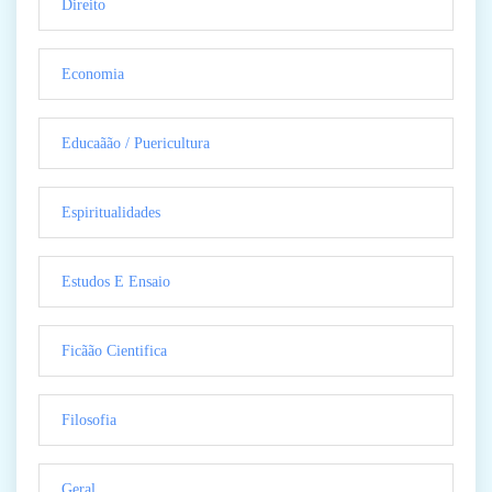
Direito
Economia
Educaãão / Puericultura
Espiritualidades
Estudos E Ensaio
Ficãão Cientifica
Filosofia
Geral