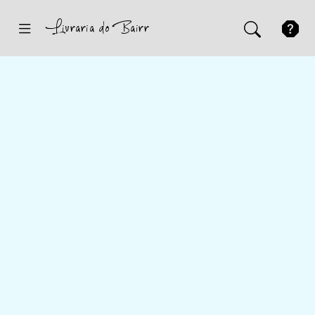
Inicio
Sugestões
Novidades
Promoções
Contactos
Iniciar Sessão