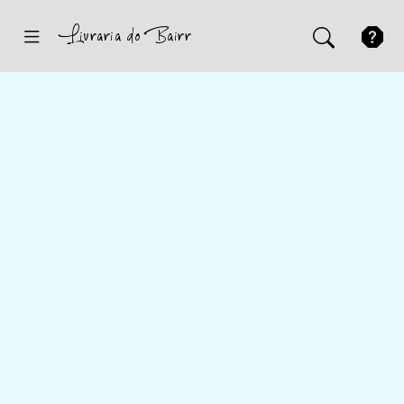
Inicio
Sugestões
Novidades
Promoções
Contactos
Iniciar Sessão