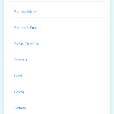
Espiritualidades
Estudos E Ensaio
Ficãão Cientifica
Filosofia
Geral
Gestão
Historia