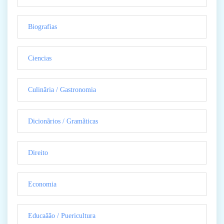
Biografias
Ciencias
Culinãria / Gastronomia
Dicionãrios / Gramãticas
Direito
Economia
Educaãão / Puericultura