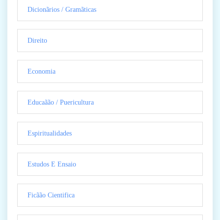
Dicionãrios / Gramãticas
Direito
Economia
Educaãão / Puericultura
Espiritualidades
Estudos E Ensaio
Ficãão Cientifica