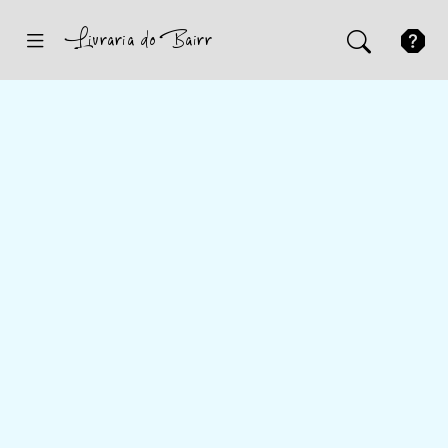
Inicio
Sugestões
Novidades
Promoções
Contactos
Iniciar Sessão