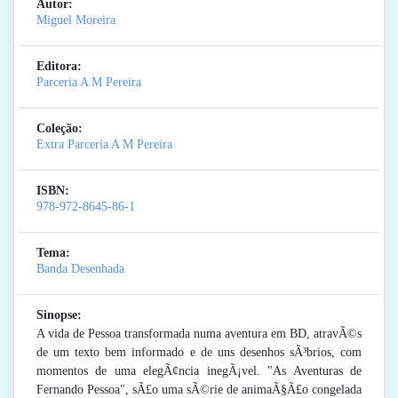
Autor:
Miguel Moreira
Editora:
Parceria A M Pereira
Coleção:
Extra Parceria A M Pereira
ISBN:
978-972-8645-86-1
Tema:
Banda Desenhada
Sinopse:
A vida de Pessoa transformada numa aventura em BD, atravÃ©s
de um texto bem informado e de uns desenhos sÃ³brios, com
momentos de uma elegÃ¢ncia inegÃ¡vel. "As Aventuras de
Fernando Pessoa", sÃ£o uma sÃ©rie de animaÃ§Ã£o congelada