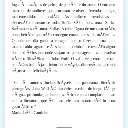
lugar Ã s razÃµes de peito, de paixÃ£o e do amor. O encontro
marcado de mulheres que procuram resolver diferendos antigos,
mal-entendidos de cafÃ©. As mulheres envolvidas na
discussÃ£o chamam-se todas Sofia. SÃ£o todas umas Sofias.
SaÃ­ram-nos cÃ¡ umas Sofias. A triste figura de um quarentÃ£o,
bonacheirÃ£o que nÃ£o consegue emancipar-se da mÃ£ezinha.
Quando um dia ganha a coragem para o fazer, entorna ainda
mais o caldo: agarra-se Ã saia da madrinha" - estes sÃ£o alguns
dos territÃ³rios por onde viajam os personagens e as narrativas
irÃ³nico-filosÃ³ficas de John Wolf. O vai e vem entre a terra e
os cÃ©us balanÃ§a o leitor entre vÃ¡rias dimensÃµes, gerando
nÃ¡useas ou felicitaÃ§Ãµes.
"Se hÃ¡ autores inclassificÃ¡veis no panorama literÃ¡rio
portuguÃªs, John Wolf Ã© um deles: escritor de longo fÃ´lego
e Ã¡guas profundas, de humor satÃ­rico e nada complacente para
com a literatura, que Ã©, para ele, um assunto sÃ©rio e um
gesto Ã©tico."
Maria JoÃ£o Cantinho