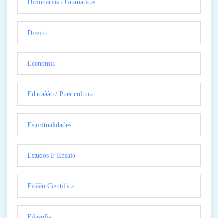
Dicionãrios / Gramãticas
Direito
Economia
Educaãão / Puericultura
Espiritualidades
Estudos E Ensaio
Ficãão Cientifica
Filosofia