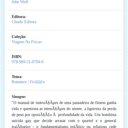
John Wolf
Editora:
Chiado Editora
Coleção:
Viagens Na Ficcao
ISBN:
978-989-51-0794-0
Tema:
Romance / Ficã‡ãƒo
Sinopse:
"O manual de instruÃ§Ãµes de uma passadeira de fitness ganha
vida e questiona as intenÃ§Ãµes do utente, a ligeireza da perda
de peso por oposiÃ§Ã£o Ã profundidade da vida. Um bombista
suicida gay que decide arrasar com o quartel e o general
traiÃ§oeiro - o fundamentalismo polÃ­tico ou religioso cede