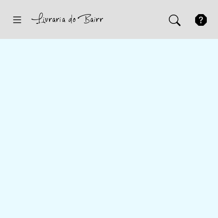
Inicio
Sugestões
Novidades
Promoções
Contactos
Iniciar Sessão