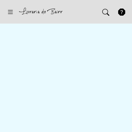
Inicio
Sugestões
Novidades
Promoções
Contactos
Iniciar Sessão