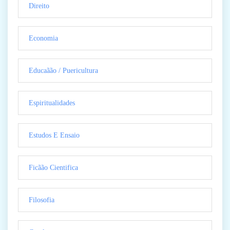
Direito
Economia
Educaãão / Puericultura
Espiritualidades
Estudos E Ensaio
Ficãão Cientifica
Filosofia