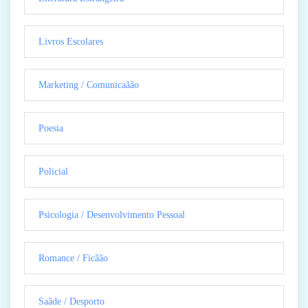
Livros Escolares
Marketing / Comunicaãão
Poesia
Policial
Psicologia / Desenvolvimento Pessoal
Romance / Ficãão
Saãde / Desporto