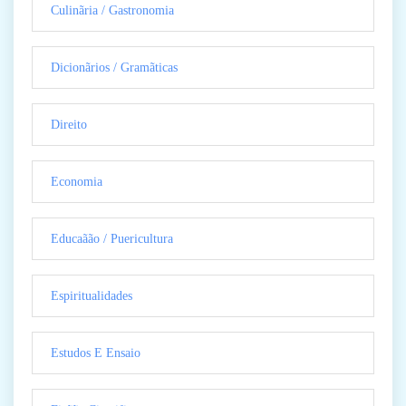
Culinãria / Gastronomia
Dicionãrios / Gramãticas
Direito
Economia
Educaãão / Puericultura
Espiritualidades
Estudos E Ensaio