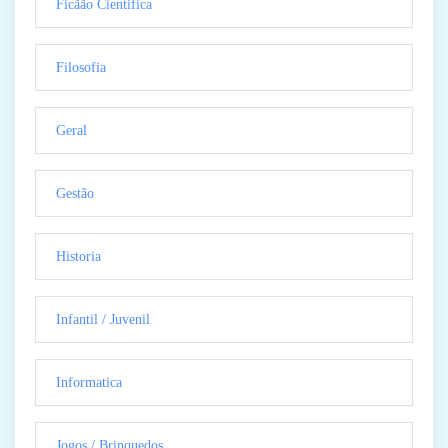
Ficãão Cientifica
Filosofia
Geral
Gestão
Historia
Infantil / Juvenil
Informatica
Jogos / Brinquedos