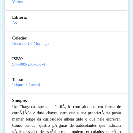
Varios
Editora:
Asa
Coleção:
Docinho De Morango
ISBN:
978-989-231-868-4
Tema:
Infantil / Juvenil
Sinopse:
Um "baga-da-espetacular" diÃ¡rio com aloquete em forma de
coraÃ§Ã£o e duas chaves, para que a sua proprietÃ¡ria possa
manter longe da curiosidade alheia tudo o que nele escrever.
Como brinde, quatro pÃ¡ginas de autocolantes que indicam
vÃ¡rios estados de espÃ­rito e que podem ser colados, no sÃ­tio