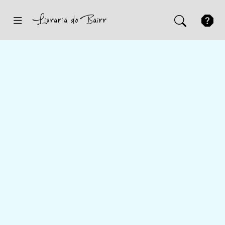
Inicio
Sugestões
Novidades
Promoções
Contactos
Iniciar Sessão