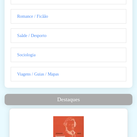
Romance / Ficãão
Saãde / Desporto
Sociologia
Viagens / Guias / Mapas
Destaques