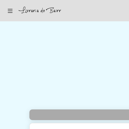
Inicio
Sugestões
Novidades
Promoções
Contactos
Iniciar Sessão