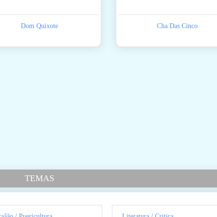
Dom Quixote
Cha Das Cinco
TEMAS
aãão / Puericultura
Literatura / Critica