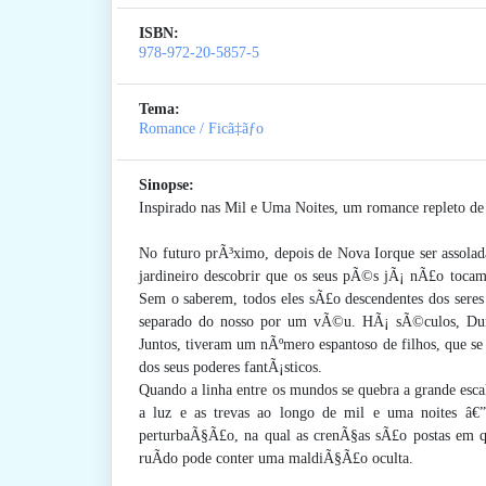
ISBN:
978-972-20-5857-5
Tema:
Romance / Ficã‡ãƒo
Sinopse:
Inspirado nas Mil e Uma Noites, um romance repleto de 
No futuro prÃ³ximo, depois de Nova Iorque ser assola
jardineiro descobrir que os seus pÃ©s jÃ¡ nÃ£o toc
Sem o saberem, todos eles sÃ£o descendentes dos seres
separado do nosso por um vÃ©u. HÃ¡ sÃ©culos, Duni
Juntos, tiveram um nÃºmero espantoso de filhos, que 
dos seus poderes fantÃ¡sticos.
Quando a linha entre os mundos se quebra a grande esc
a luz e as trevas ao longo de mil e uma noites â€
perturbaÃ§Ã£o, na qual as crenÃ§as sÃ£o postas em 
ruÃ­do pode conter uma maldiÃ§Ã£o oculta.