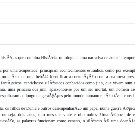
histÃ³rias que combina HistÃ³ria, mitologia e uma narrativa de amor intempor
da por uma tempestade, principiam acontecimentos estranhos, como por exemp
am no chÃ£o, ou uma bebÃ© identificar a corrupÃ§Ã£o com a sua mera pres
 fantÃ¡sticos, caprichosos e lÃºbricos conhecidos como jinn, que vivem num
a, uma princesa dos jinn, apaixonou-se por um ser mortal, um homem rac
se espalharam ao longo de geraÃ§Ãµes pelo mundo humano e nÃ£o tÃªm consci
ala, os filhos de Dunia e outros desempenharÃ£o um papel numa guerra Ã©pica
” ou seja, dois anos, oito meses e vinte e oito noites. Uma Ã©poca de 
questÃ£o, as palavras funcionam como veneno, o silÃªncio Ã© uma doenÃ§