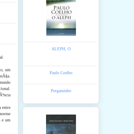
ALEPH, O
al.
lo, um
Paulo Coelho
enÃ§a.
 mundo
ional.
Pergaminho
Ãªncia
 entre
enorme
a e um