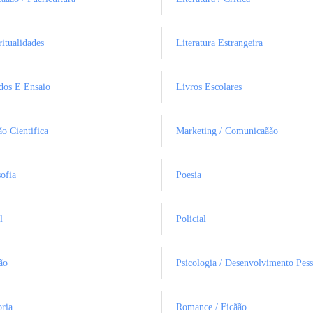
ritualidades
Literatura Estrangeira
dos E Ensaio
Livros Escolares
ão Cientifica
Marketing / Comunicaãão
sofia
Poesia
l
Policial
ão
Psicologia / Desenvolvimento Pess
oria
Romance / Ficãão