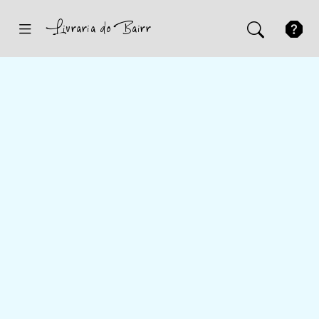
Inicio
Sugestões
Novidades
Promoções
Contactos
Iniciar Sessão