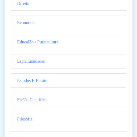
Direito
Economia
Educaãão / Puericultura
Espiritualidades
Estudos E Ensaio
Ficãão Cientifica
Filosofia