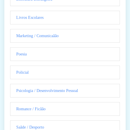
Livros Escolares
Marketing / Comunicaãão
Poesia
Policial
Psicologia / Desenvolvimento Pessoal
Romance / Ficãão
Saãde / Desporto