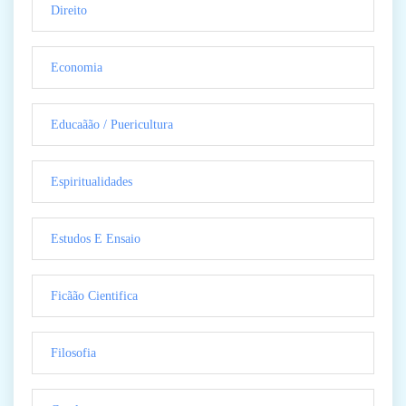
Direito
Economia
Educaãão / Puericultura
Espiritualidades
Estudos E Ensaio
Ficãão Cientifica
Filosofia