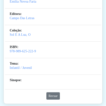
Emilia Novoa Faria
Editora:
Campo Das Letras
Coleção:
Sol E A Lua, O
ISBN:
978-989-625-222-9
Tema:
Infantil / Juvenil
Sinopse:
Recuar