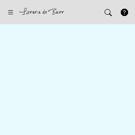
Inicio
Sugestões
Novidades
Promoções
Contactos
Iniciar Sessão