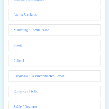
Livros Escolares
Marketing / Comunicaãão
Poesia
Policial
Psicologia / Desenvolvimento Pessoal
Romance / Ficãão
Saãde / Desporto