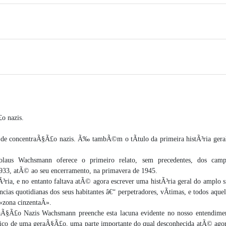
o nazis.
 de concentraÃ§Ã£o nazis. Ã‰ tambÃ©m o tÃ­tulo da primeira histÃ³ria geral
kolaus Wachsmann oferece o primeiro relato, sem precedentes, dos cam
33, atÃ© ao seu encerramento, na primavera de 1945.
ria, e no entanto faltava atÃ© agora escrever uma histÃ³ria geral do amplo s
s quotidianas dos seus habitantes â€“ perpetradores, vÃ­timas, e todos aquel
«zona cinzentaÂ».
§Ã£o Nazis Wachsmann preenche esta lacuna evidente no nosso entendime
mico de uma geraÃ§Ã£o, uma parte importante do qual desconhecida atÃ© agor