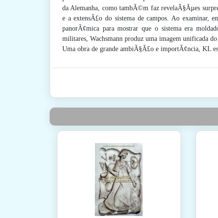
da Alemanha, como tambÃ©m faz revelaÃ§Ãµes surpreend
e a extensÃ£o do sistema de campos. Ao examinar, em
panorÃ¢mica para mostrar que o sistema era moldado 
militares, Wachsmann produz uma imagem unificada do 
Uma obra de grande ambiÃ§Ã£o e importÃ¢ncia, KL estÃ