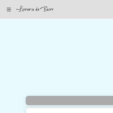
Inicio
Sugestões
Novidades
Promoções
Contactos
Iniciar Sessão