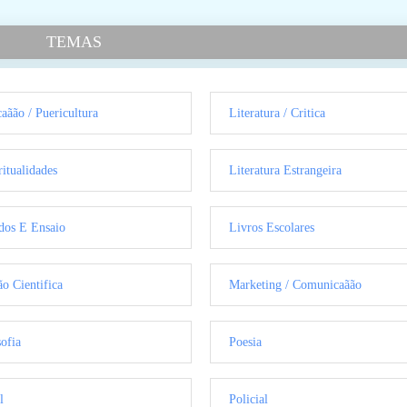
TEMAS
aãão / Puericultura
Literatura / Critica
ritualidades
Literatura Estrangeira
dos E Ensaio
Livros Escolares
ão Cientifica
Marketing / Comunicaãão
sofia
Poesia
l
Policial