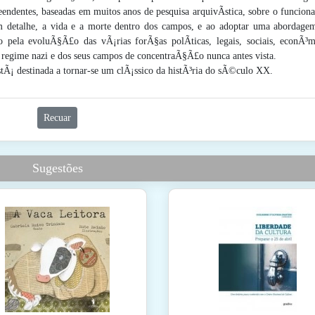
entes, baseadas em muitos anos de pesquisa arquivÃ­stica, sobre o funcion
 detalhe, a vida e a morte dentro dos campos, e ao adoptar uma abordage
pela evoluÃ§Ã£o das vÃ¡rias forÃ§as polÃ­ticas, legais, sociais, econÃ³m
regime nazi e dos seus campos de concentraÃ§Ã£o nunca antes vista.
¡ destinada a tornar-se um clÃ¡ssico da histÃ³ria do sÃ©culo XX.
Recuar
Sugestões