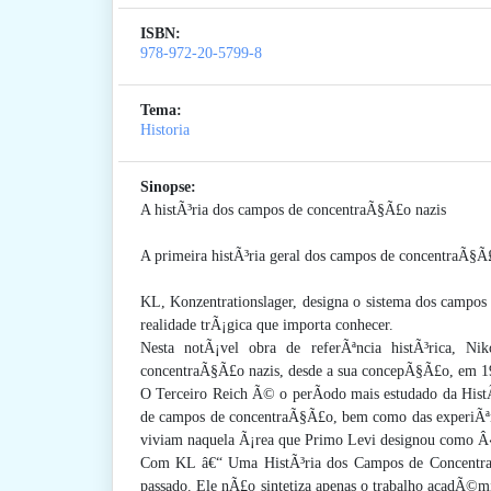
ISBN:
978-972-20-5799-8
Tema:
Historia
Sinopse:
A histÃ³ria dos campos de concentraÃ§Ã£o nazis
A primeira histÃ³ria geral dos campos de concentraÃ§Ã£
KL, Konzentrationslager, designa o sistema dos campos
realidade trÃ¡gica que importa conhecer.
Nesta notÃ¡vel obra de referÃªncia histÃ³rica, Ni
concentraÃ§Ã£o nazis, desde a sua concepÃ§Ã£o, em 19
O Terceiro Reich Ã© o perÃ­odo mais estudado da HistÃ³
de campos de concentraÃ§Ã£o, bem como das experiÃªncia
viviam naquela Ã¡rea que Primo Levi designou como Â
Com KL â€“ Uma HistÃ³ria dos Campos de ConcentraÃ
passado. Ele nÃ£o sintetiza apenas o trabalho acadÃ©