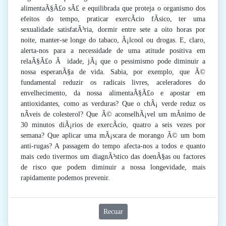
alimentaÃ§Ã£o sÃ£ e equilibrada que proteja o organismo dos
efeitos do tempo, praticar exercÃ­cio fÃ­sico, ter uma
sexualidade satisfatÃ³ria, dormir entre sete a oito horas por
noite, manter-se longe do tabaco, Ã¡lcool ou drogas. E, claro,
alerta-nos para a necessidade de uma atitude positiva em
relaÃ§Ã£o Ã idade, jÃ¡ que o pessimismo pode diminuir a
nossa esperanÃ§a de vida. Sabia, por exemplo, que Ã©
fundamental reduzir os radicais livres, aceleradores do
envelhecimento, da nossa alimentaÃ§Ã£o e apostar em
antioxidantes, como as verduras? Que o chÃ¡ verde reduz os
nÃ­veis de colesterol? Que Ã© aconselhÃ¡vel um mÃ­nimo de
30 minutos diÃ¡rios de exercÃ­cio, quatro a seis vezes por
semana? Que aplicar uma mÃ¡scara de morango Ã© um bom
anti-rugas? A passagem do tempo afecta-nos a todos e quanto
mais cedo tivermos um diagnÃ³stico das doenÃ§as ou factores
de risco que podem diminuir a nossa longevidade, mais
rapidamente podemos prevenir.
Recuar