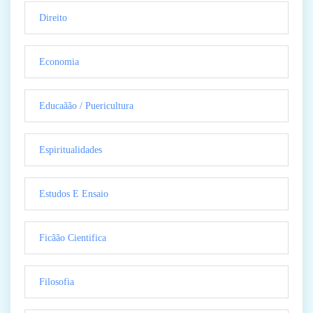
Direito
Economia
Educaãão / Puericultura
Espiritualidades
Estudos E Ensaio
Ficãão Cientifica
Filosofia