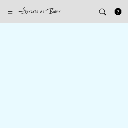
Inicio
Sugestões
Novidades
Promoções
Contactos
Iniciar Sessão