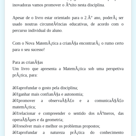
inovadoras vamos promover o Ãªxito nesta disciplina.
Apesar de o livro estar orientado para o 2.Â° ano, poderÃ¡ ser
usado noutras circunstÃ¢ncias educativas, de acordo com o
percurso individual do aluno.
Com o Nova MatemÃ¡tica a crianÃ§a encontrarÃ¡ o rumo certo
para o seu sucesso!
Para as crianÃ§as
Um livro que apresenta a MatemÃ¡tica sob uma perspetiva
prÃ¡tica, para:
â€¢aprofundar o gosto pela disciplina;
â€¢ganhar mais confianÃ§a e autonomia;
â€¢promover a observaÃ§Ã£o e a comunicaÃ§Ã£o
matemÃ¡tica;
â€¢relacionar e compreender o sentido dos nÃºmeros, das
operaÃ§Ãµes e da geometria;
â€¢resolver mais e melhor os problemas propostos;
â€¢aprofundar a natureza prÃ¡tica do conhecimento