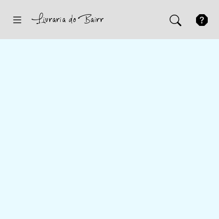
Inicio
Sugestões
Novidades
Promoções
Contactos
Iniciar Sessão