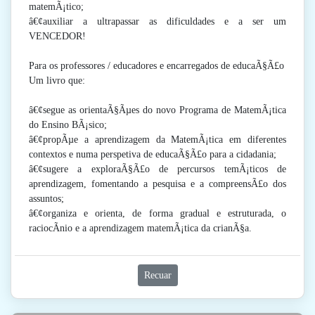
matemÃ¡tico;
â€¢auxiliar a ultrapassar as dificuldades e a ser um
VENCEDOR!
Para os professores / educadores e encarregados de educaÃ§Ã£o
Um livro que:
â€¢segue as orientaÃ§Ãµes do novo Programa de MatemÃ¡tica
do Ensino BÃ¡sico;
â€¢propÃµe a aprendizagem da MatemÃ¡tica em diferentes
contextos e numa perspetiva de educaÃ§Ã£o para a cidadania;
â€¢sugere a exploraÃ§Ã£o de percursos temÃ¡ticos de
aprendizagem, fomentando a pesquisa e a compreensÃ£o dos
assuntos;
â€¢organiza e orienta, de forma gradual e estruturada, o
raciocÃ­nio e a aprendizagem matemÃ¡tica da crianÃ§a.
Recuar