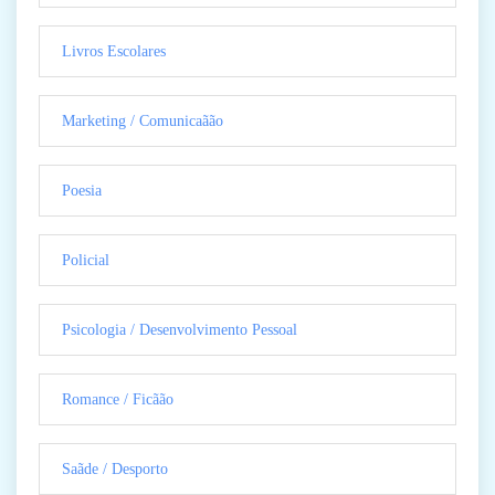
Livros Escolares
Marketing / Comunicaãão
Poesia
Policial
Psicologia / Desenvolvimento Pessoal
Romance / Ficãão
Saãde / Desporto