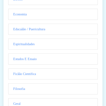
Economia
Educaãão / Puericultura
Espiritualidades
Estudos E Ensaio
Ficãão Cientifica
Filosofia
Geral