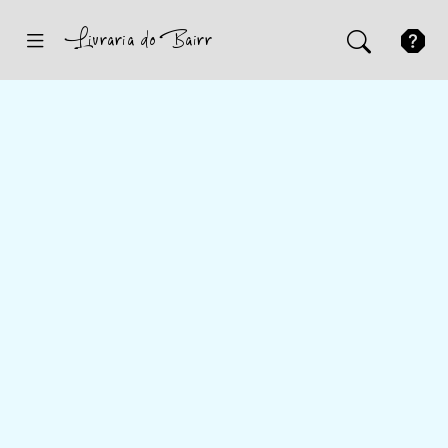
Inicio
Sugestões
Novidades
Promoções
Contactos
Iniciar Sessão