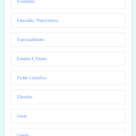
Economia
Educaãão / Puericultura
Espiritualidades
Estudos E Ensaio
Ficãão Cientifica
Filosofia
Geral
Gestão