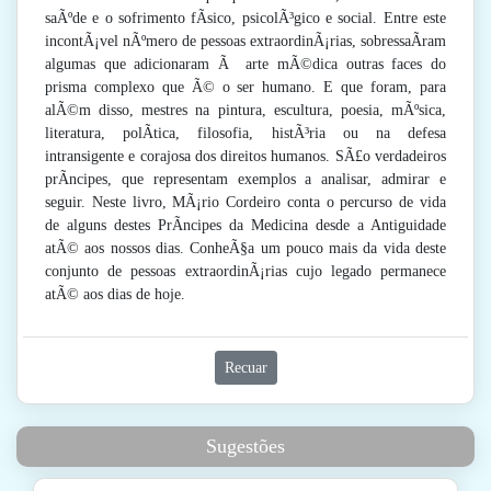
saÃºde e o sofrimento fÃ­sico, psicolÃ³gico e social. Entre este
incontÃ¡vel nÃºmero de pessoas extraordinÃ¡rias, sobressaÃ­ram
algumas que adicionaram Ã arte mÃ©dica outras faces do
prisma complexo que Ã© o ser humano. E que foram, para
alÃ©m disso, mestres na pintura, escultura, poesia, mÃºsica,
literatura, polÃ­tica, filosofia, histÃ³ria ou na defesa
intransigente e corajosa dos direitos humanos. SÃ£o verdadeiros
prÃ­ncipes, que representam exemplos a analisar, admirar e
seguir. Neste livro, MÃ¡rio Cordeiro conta o percurso de vida
de alguns destes PrÃ­ncipes da Medicina desde a Antiguidade
atÃ© aos nossos dias. ConheÃ§a um pouco mais da vida deste
conjunto de pessoas extraordinÃ¡rias cujo legado permanece
atÃ© aos dias de hoje.
Recuar
Sugestões