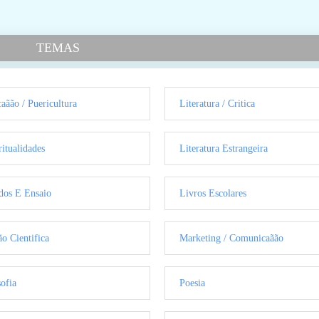
TEMAS
aãão / Puericultura
Literatura / Critica
ritualidades
Literatura Estrangeira
dos E Ensaio
Livros Escolares
ão Cientifica
Marketing / Comunicaãão
sofia
Poesia