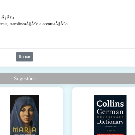
liaÃ§Ã£o
erais, translineaÃ§Ã£o e acentuaÃ§Ã£o
Recuar
Sugestões