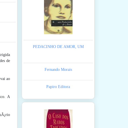
PEDACINHO DE AMOR, UM
rigida
des de
Fernando Morais
vai ao
Papiro Editora
ico. A
uÃ¡rio