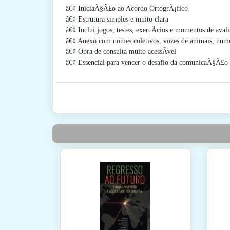
â€¢ IniciaÃ§Ã£o ao Acordo OrtogrÃ¡fico
â€¢ Estrutura simples e muito clara
â€¢ Inclui jogos, testes, exercÃ­cios e momentos de ava
â€¢ Anexo com nomes coletivos, vozes de animais, num
â€¢ Obra de consulta muito acessÃ­vel
â€¢ Essencial para vencer o desafio da comunicaÃ§Ã£o