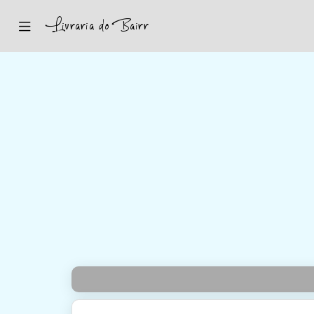
Inicio
Sugestões
Novidades
Promoções
Contactos
Iniciar Sessão