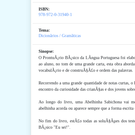
ISBN:
978-972-0-31940-1
Tema:
Dicionãrios / Gramãticas
Sinopse:
O ProntuÃ¡rio BÃ¡sico da LÃ­ngua Portuguesa foi elabor
ao aluno, no tom de uma grande carta, esta obra abord
vocabulÃ¡rio e de construÃ§Ã£o e ordem das palavras.
Recorrendo a uma grande quantidade de notas curtas, o 
encontro da curiosidade das crianÃ§as e dos jovens sobre
Ao longo do livro, uma Abelhinha Sabichona vai mo
abelhinha acorda ou aparece sempre que a forma escrita
No fim do livro, estÃ£o todas as soluÃ§Ãµes dos test
BÃ¡sico "Eu sei!".