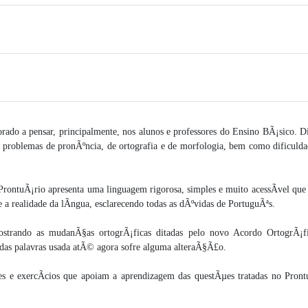
ado a pensar, principalmente, nos alunos e professores do Ensino BÃ¡sico. Di
a problemas de pronÃºncia, de ortografia e de morfologia, bem como dificulda
ProntuÃ¡rio apresenta uma linguagem rigorosa, simples e muito acessÃ­vel que 
 a realidade da lÃ­ngua, esclarecendo todas as dÃºvidas de PortuguÃªs.
strando as mudanÃ§as ortogrÃ¡ficas ditadas pelo novo Acordo OrtogrÃ¡f
 das palavras usada atÃ© agora sofre alguma alteraÃ§Ã£o.
es e exercÃ­cios que apoiam a aprendizagem das questÃµes tratadas no Pront