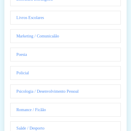
Livros Escolares
Marketing / Comunicaãão
Poesia
Policial
Psicologia / Desenvolvimento Pessoal
Romance / Ficãão
Saãde / Desporto