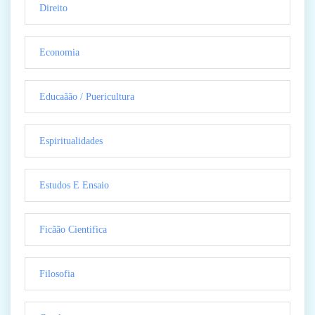
Direito
Economia
Educaãão / Puericultura
Espiritualidades
Estudos E Ensaio
Ficãão Cientifica
Filosofia