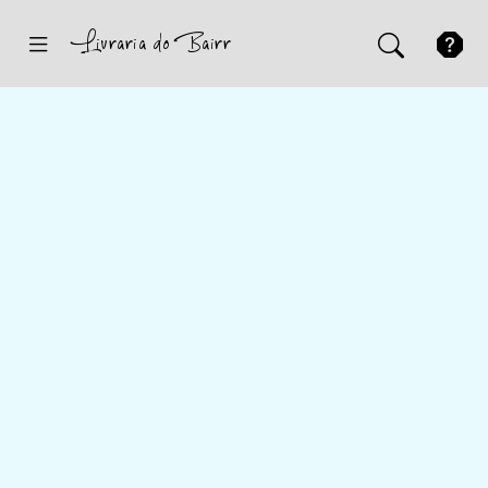
Inicio
Sugestões
Novidades
Promoções
Contactos
Iniciar Sessão