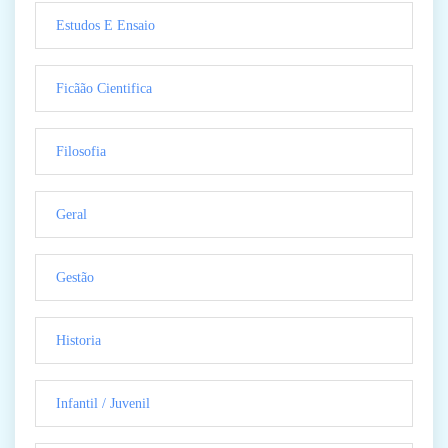
Estudos E Ensaio
Ficãão Cientifica
Filosofia
Geral
Gestão
Historia
Infantil / Juvenil