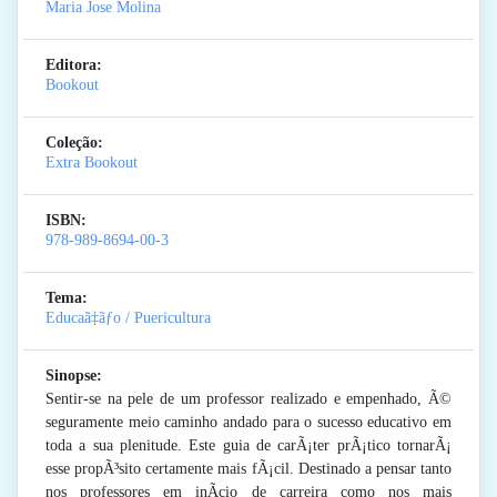
Maria Jose Molina
Editora:
Bookout
Coleção:
Extra Bookout
ISBN:
978-989-8694-00-3
Tema:
Educaã‡ãƒo / Puericultura
Sinopse:
Sentir-se na pele de um professor realizado e empenhado, Ã©
seguramente meio caminho andado para o sucesso educativo em
toda a sua plenitude. Este guia de carÃ¡ter prÃ¡tico tornarÃ¡
esse propÃ³sito certamente mais fÃ¡cil. Destinado a pensar tanto
nos professores em inÃ­cio de carreira como nos mais