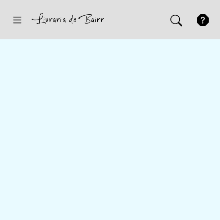
Inicio
Sugestões
Novidades
Promoções
Contactos
Iniciar Sessão