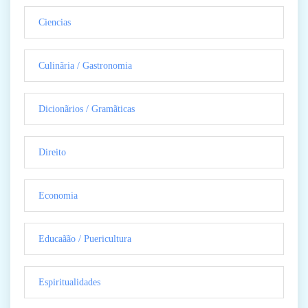
Ciencias
Culinãria / Gastronomia
Dicionãrios / Gramãticas
Direito
Economia
Educaãão / Puericultura
Espiritualidades