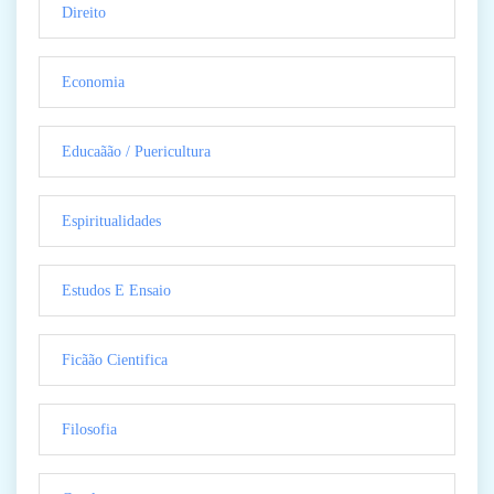
Direito
Economia
Educaãão / Puericultura
Espiritualidades
Estudos E Ensaio
Ficãão Cientifica
Filosofia