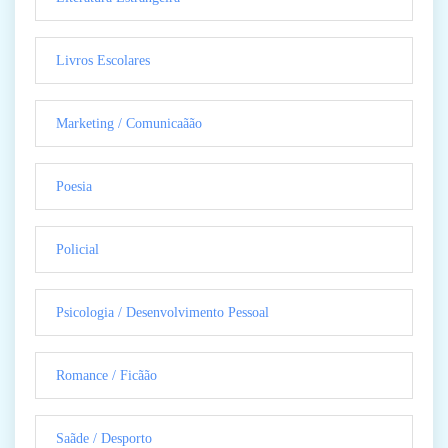
Livros Escolares
Marketing / Comunicaãão
Poesia
Policial
Psicologia / Desenvolvimento Pessoal
Romance / Ficãão
Saãde / Desporto