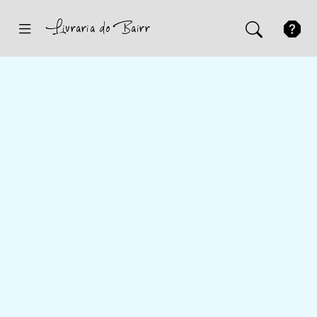
Inicio
Sugestões
Novidades
Promoções
Contactos
Iniciar Sessão