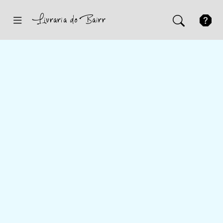
Inicio
Sugestões
Novidades
Promoções
Contactos
Iniciar Sessão