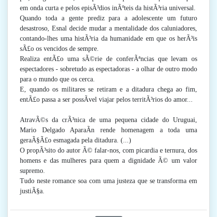
em onda curta e pelos episÃ³dios inÃºteis da histÃ³ria universal.
Quando toda a gente prediz para a adolescente um futuro
desastroso, Esnal decide mudar a mentalidade dos caluniadores,
contando-lhes uma histÃ³ria da humanidade em que os herÃ³is
sÃ£o os vencidos de sempre.
Realiza entÃ£o uma sÃ©rie de conferÃªncias que levam os
espectadores - sobretudo as espectadoras - a olhar de outro modo
para o mundo que os cerca.
E, quando os militares se retiram e a ditadura chega ao fim,
entÃ£o passa a ser possÃ­vel viajar pelos territÃ³rios do amor...
AtravÃ©s da crÃ³nica de uma pequena cidade do Uruguai,
Mario Delgado AparaÃ­n rende homenagem a toda uma
geraÃ§Ã£o esmagada pela ditadura. (...)
O propÃ³sito do autor Ã© falar-nos, com picardia e ternura, dos
homens e das mulheres para quem a dignidade Ã© um valor
supremo.
Tudo neste romance soa com uma justeza que se transforma em
justiÃ§a.