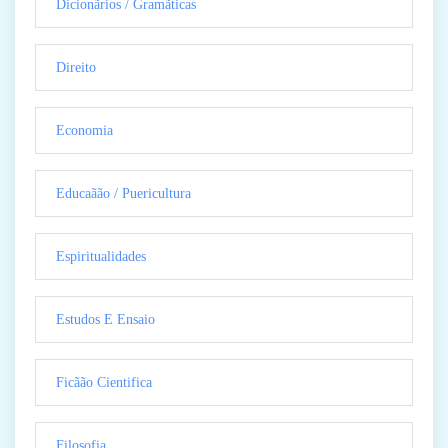
Dicionãrios / Gramãticas
Direito
Economia
Educaãão / Puericultura
Espiritualidades
Estudos E Ensaio
Ficãão Cientifica
Filosofia