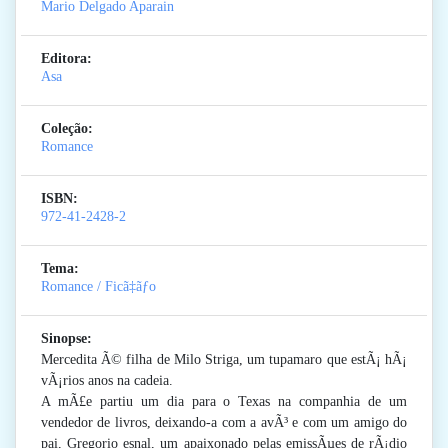
Mario Delgado Aparain
Editora:
Asa
Coleção:
Romance
ISBN:
972-41-2428-2
Tema:
Romance / Ficã‡ãƒo
Sinopse:
Mercedita Ã© filha de Milo Striga, um tupamaro que estÃ¡ hÃ¡
vÃ¡rios anos na cadeia.
A mÃ£e partiu um dia para o Texas na companhia de um
vendedor de livros, deixando-a com a avÃ³ e com um amigo do
pai, Gregorio esnal, um apaixonado pelas emissÃµes de rÃ¡dio