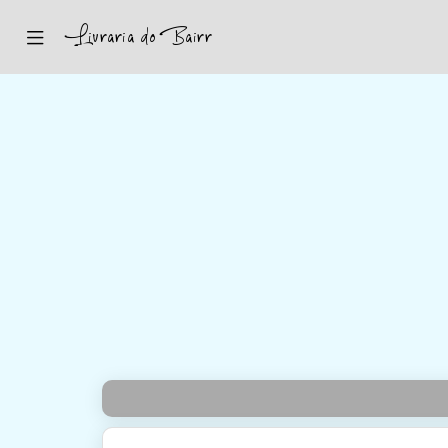
Inicio
Sugestões
Novidades
Promoções
Contactos
Iniciar Sessão