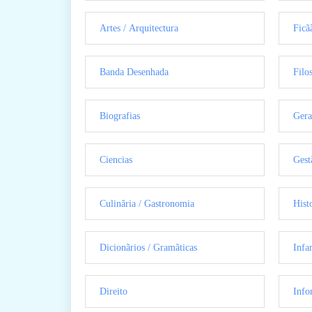
Artes / Arquitectura
Ficã
Banda Desenhada
Filo
Biografias
Gera
Ciencias
Gest
Culinãria / Gastronomia
Hist
Dicionãrios / Gramãticas
Infan
Direito
Info