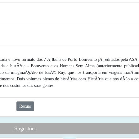
da e novo formato dos 7 Ã¡lbuns de Porto Bomvento jÃ¡ editados pela ASA,
nda a histÃ³ria - Bomvento e os Homens Sem Alma (anteriormente publicad
do da imaginaÃ§Ã£o de JosÃ© Ruy, que nos transporta em viagens marÃ­tim
mentos. Dois volumes plenos de histÃ³rias com HistÃ³ria que nos dÃ£o a co
 dos costumes das suas gentes.
Recuar
Sugestões