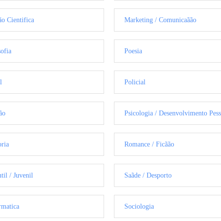
ão Cientifica
Marketing / Comunicaãão
sofia
Poesia
l
Policial
ão
Psicologia / Desenvolvimento Pess
oria
Romance / Ficãão
til / Juvenil
Saãde / Desporto
rmatica
Sociologia