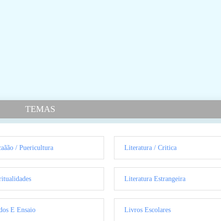
TEMAS
aãão / Puericultura
Literatura / Critica
ritualidades
Literatura Estrangeira
dos E Ensaio
Livros Escolares