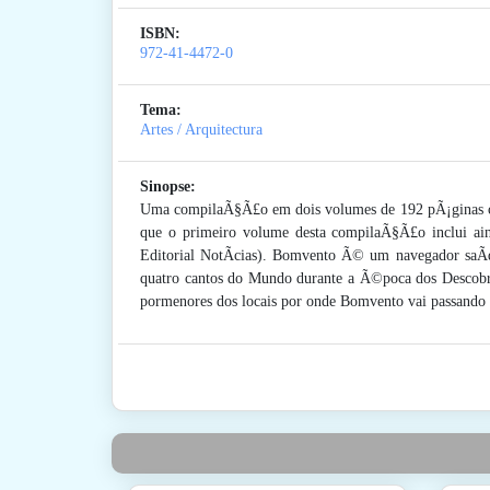
ISBN:
972-41-4472-0
Tema:
Artes / Arquitectura
Sinopse:
Uma compilaÃ§Ã£o em dois volumes de 192 pÃ¡ginas ca
que o primeiro volume desta compilaÃ§Ã£o inclui ai
Editorial NotÃ­cias). Bomvento Ã© um navegador saÃ­
quatro cantos do Mundo durante a Ã©poca dos Descobri
pormenores dos locais por onde Bomvento vai passando e