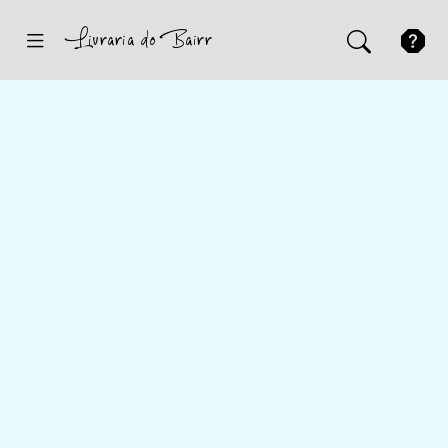
Inicio
Sugestões
Novidades
Promoções
Contactos
Iniciar Sessão