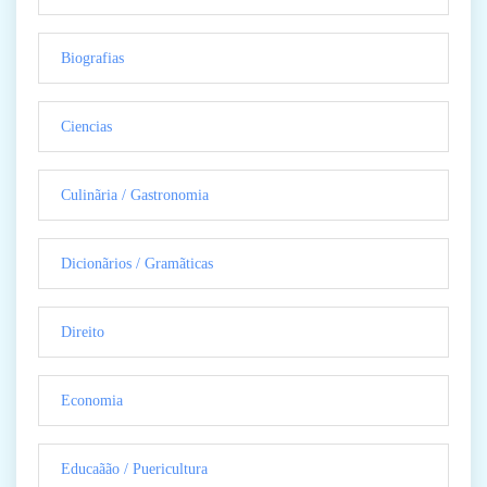
Biografias
Ciencias
Culinãria / Gastronomia
Dicionãrios / Gramãticas
Direito
Economia
Educaãão / Puericultura