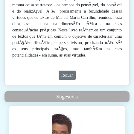
mesma coisa se tratasse - os campos do pensÃ¡vel, do possÃ­vel
e do realizÃ¡vel. Ã‰ precisamente a fecundidade dessas
virtudes que os textos de Manuel Maria Carrilho, reunidos nesta
obra, assinalam na sua dimensÃ£o teÃ³rica e nas suas
consequÃªncias prÃ¡ticas. Neste livro reÃºnem-se um conjunto
de textos que tÃªm em comum o objetivo de caracterizar uma
posiÃ§Ã£o filosÃ³fica, o perspetivismo, precisando nÃ£o sÃ³
os seus principais traÃ§os, mas tambÃ©m as suas
potencialidades - em suma, as suas virtudes.
Recuar
Sugestões