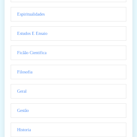
Espiritualidades
Estudos E Ensaio
Ficãão Cientifica
Filosofia
Geral
Gestão
Historia