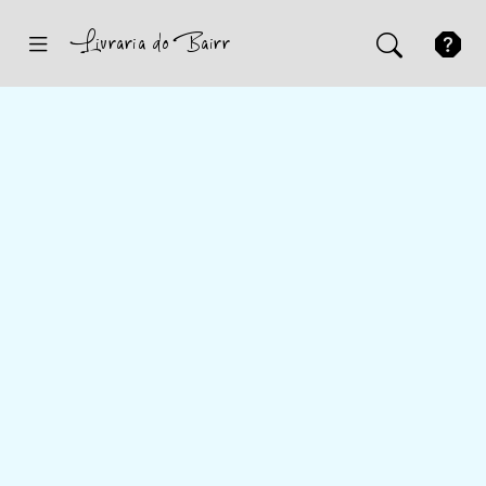
Inicio
Sugestões
Novidades
Promoções
Contactos
Iniciar Sessão