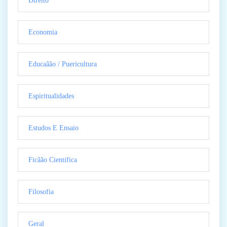
Direito
Economia
Educaãão / Puericultura
Espiritualidades
Estudos E Ensaio
Ficãão Cientifica
Filosofia
Geral