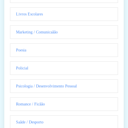
Livros Escolares
Marketing / Comunicaãão
Poesia
Policial
Psicologia / Desenvolvimento Pessoal
Romance / Ficãão
Saãde / Desporto