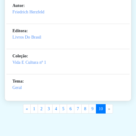
Autor:
Friedrich Herzfeld
Editora:
Livros Do Brasil
Coleção:
Vida E Cultura
nº 1
Tema:
Geral
«
1
2
3
4
5
6
7
8
9
10
»