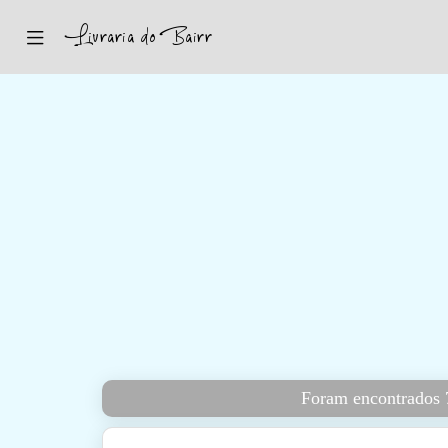
Inicio
Sugestões
Novidades
Promoções
Contactos
Iniciar Sessão
Foram encontrados 7