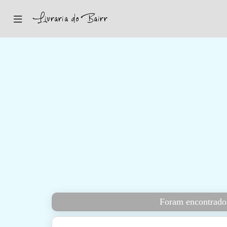
Inicio
Sugestões
Novidades
Promoções
Contactos
Iniciar Sessão
Foram encontrados