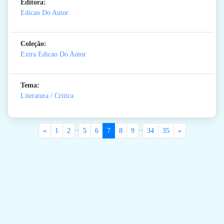
Editora:
Edicao Do Autor
Coleção:
Extra Edicao Do Autor
Tema:
Literatura / Critica
..
..
«
1
2
5
6
7
8
9
34
35
»