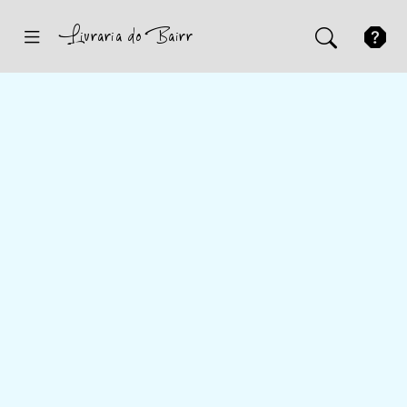
Inicio
Sugestões
Novidades
Promoções
Contactos
Iniciar Sessão