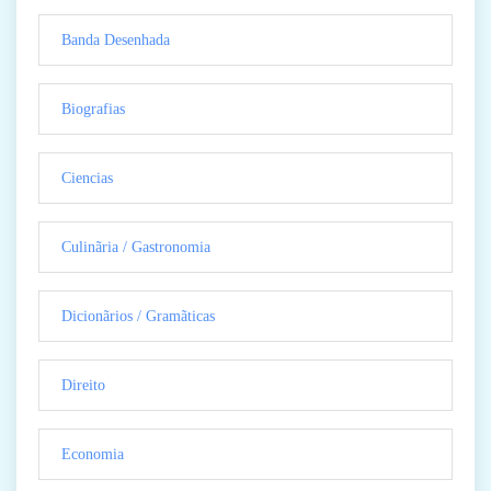
Banda Desenhada
Biografias
Ciencias
Culinãria / Gastronomia
Dicionãrios / Gramãticas
Direito
Economia