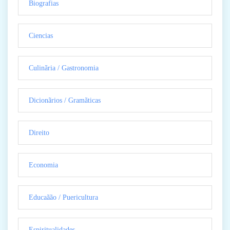
Biografias
Ciencias
Culinãria / Gastronomia
Dicionãrios / Gramãticas
Direito
Economia
Educaãão / Puericultura
Espiritualidades