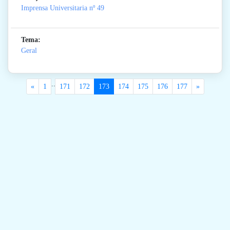
Imprensa Universitaria
nº 49
Tema:
Geral
..
«
1
171
172
173
174
175
176
177
»