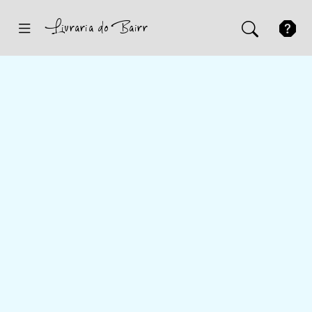
Inicio
Sugestões
Novidades
Promoções
Contactos
Iniciar Sessão