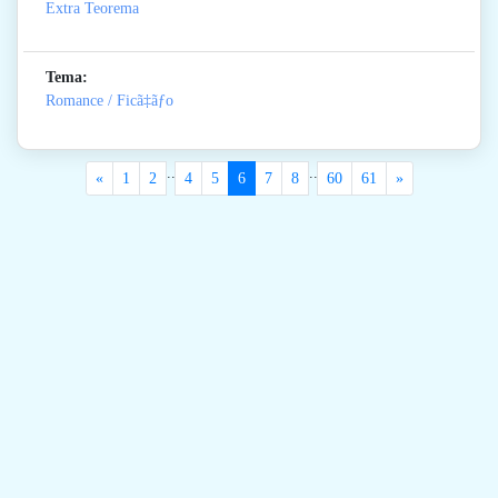
Extra Teorema
Tema:
Romance / Ficã‡ãƒo
..
..
«
1
2
4
5
6
7
8
60
61
»