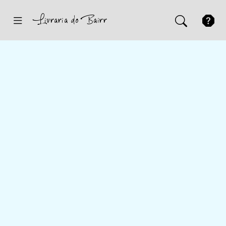
Inicio
Sugestões
Novidades
Promoções
Contactos
Iniciar Sessão