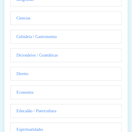
Ciencias
Culinãria / Gastronomia
Dicionãrios / Gramãticas
Direito
Economia
Educaãão / Puericultura
Espiritualidades