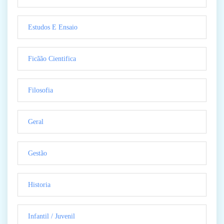
Estudos E Ensaio
Ficãão Cientifica
Filosofia
Geral
Gestão
Historia
Infantil / Juvenil