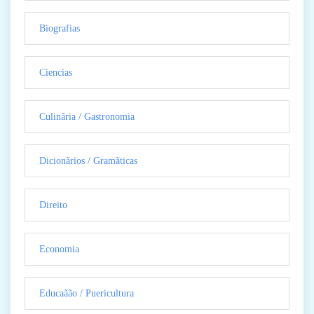
Biografias
Ciencias
Culinãria / Gastronomia
Dicionãrios / Gramãticas
Direito
Economia
Educaãão / Puericultura