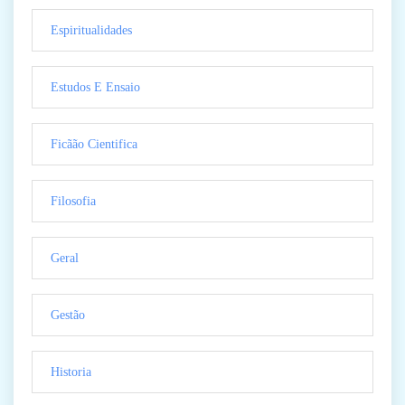
Espiritualidades
Estudos E Ensaio
Ficãão Cientifica
Filosofia
Geral
Gestão
Historia