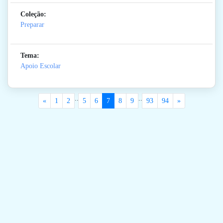
Coleção:
Preparar
Tema:
Apoio Escolar
..
..
«
1
2
5
6
7
8
9
93
94
»