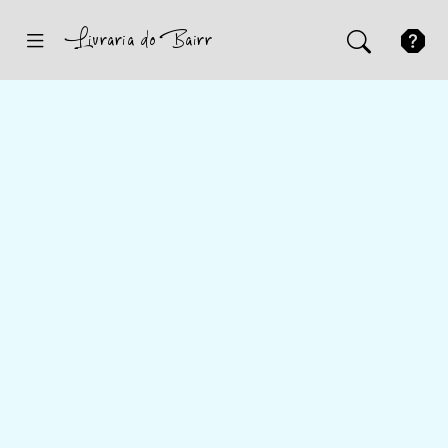
Inicio
Sugestões
Novidades
Promoções
Contactos
Iniciar Sessão