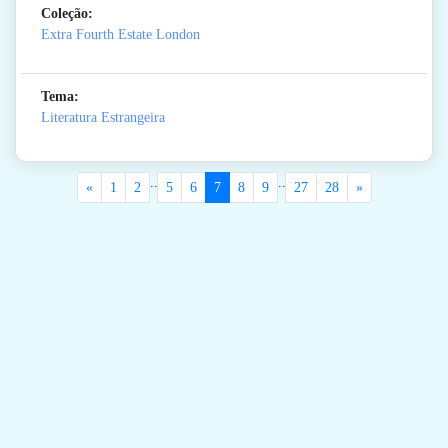
Coleção:
Extra Fourth Estate London
Tema:
Literatura Estrangeira
..
..
«
1
2
5
6
7
8
9
27
28
»