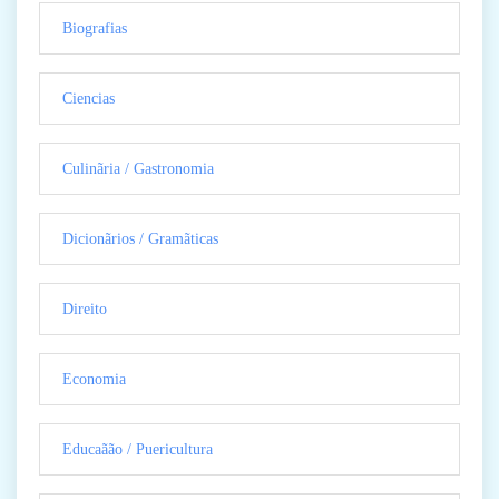
Biografias
Ciencias
Culinãria / Gastronomia
Dicionãrios / Gramãticas
Direito
Economia
Educaãão / Puericultura