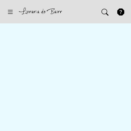
Inicio
Sugestões
Novidades
Promoções
Contactos
Iniciar Sessão