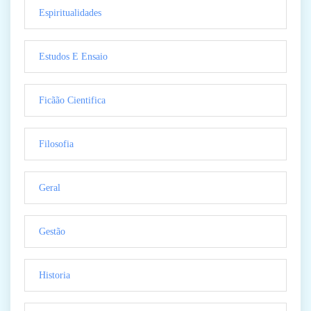
Espiritualidades
Estudos E Ensaio
Ficãão Cientifica
Filosofia
Geral
Gestão
Historia