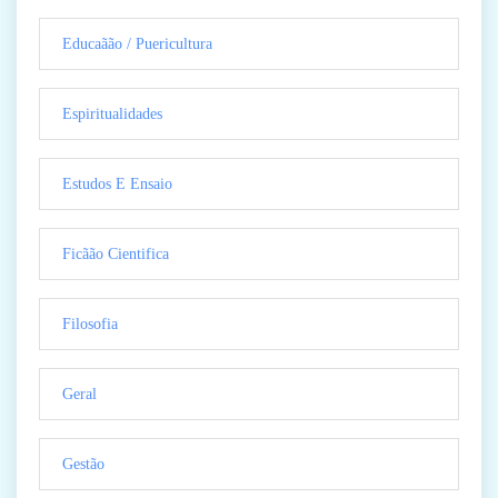
Educaãão / Puericultura
Espiritualidades
Estudos E Ensaio
Ficãão Cientifica
Filosofia
Geral
Gestão