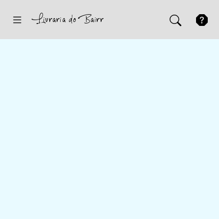
Inicio
Sugestões
Novidades
Promoções
Contactos
Iniciar Sessão