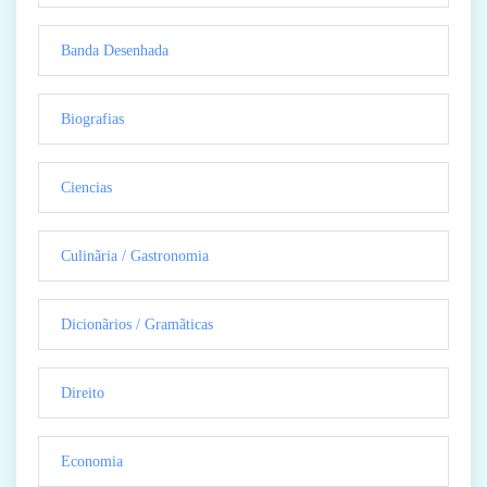
Banda Desenhada
Biografias
Ciencias
Culinãria / Gastronomia
Dicionãrios / Gramãticas
Direito
Economia