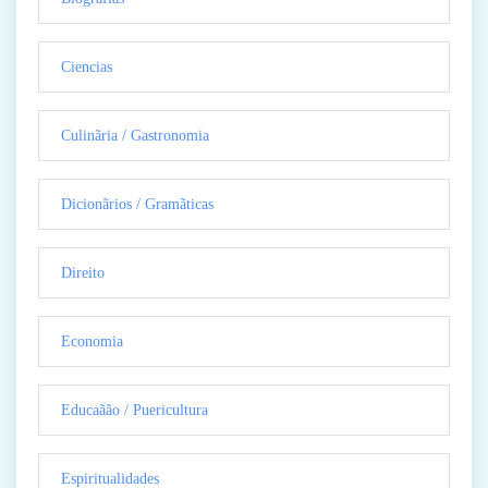
Ciencias
Culinãria / Gastronomia
Dicionãrios / Gramãticas
Direito
Economia
Educaãão / Puericultura
Espiritualidades