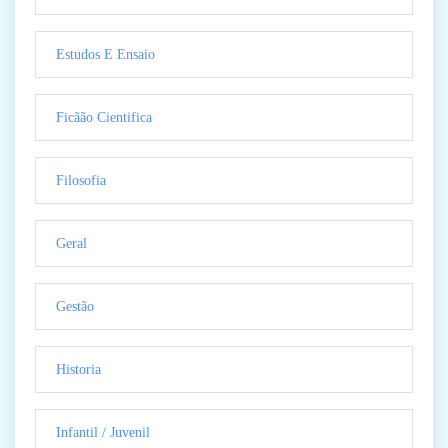
Estudos E Ensaio
Ficãão Cientifica
Filosofia
Geral
Gestão
Historia
Infantil / Juvenil