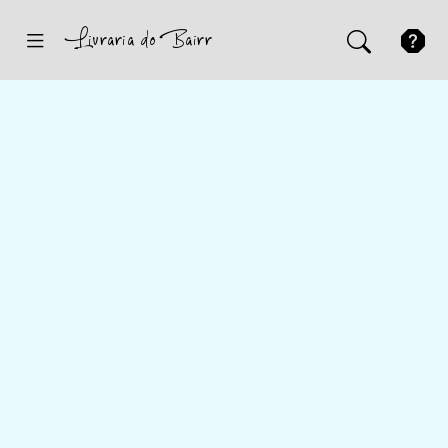
Inicio
Sugestões
Novidades
Promoções
Contactos
Iniciar Sessão