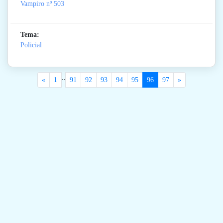
Vampiro
nº 503
Tema:
Policial
..
«
1
91
92
93
94
95
96
97
»