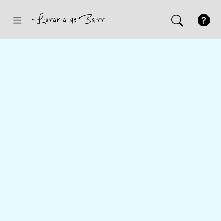
Inicio
Sugestões
Novidades
Promoções
Contactos
Iniciar Sessão