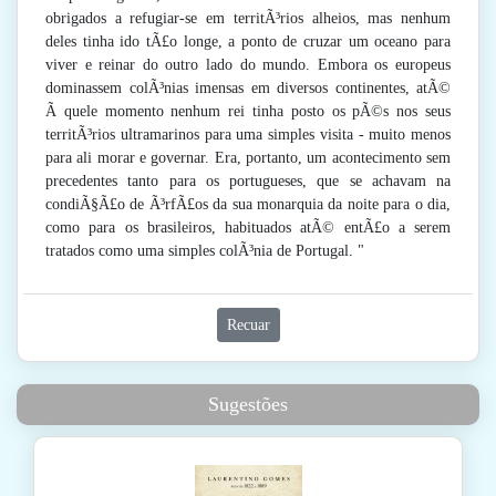
obrigados a refugiar-se em territÃ³rios alheios, mas nenhum
deles tinha ido tÃ£o longe, a ponto de cruzar um oceano para
viver e reinar do outro lado do mundo. Embora os europeus
dominassem colÃ³nias imensas em diversos continentes, atÃ©
Ã quele momento nenhum rei tinha posto os pÃ©s nos seus
territÃ³rios ultramarinos para uma simples visita - muito menos
para ali morar e governar. Era, portanto, um acontecimento sem
precedentes tanto para os portugueses, que se achavam na
condiÃ§Ã£o de Ã³rfÃ£os da sua monarquia da noite para o dia,
como para os brasileiros, habituados atÃ© entÃ£o a serem
tratados como uma simples colÃ³nia de Portugal. "
Recuar
Sugestões