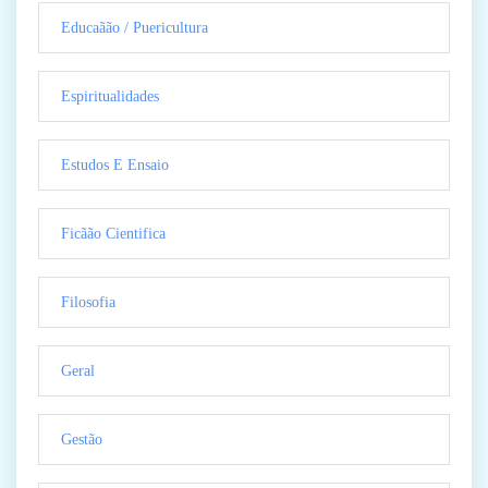
Educaãão / Puericultura
Espiritualidades
Estudos E Ensaio
Ficãão Cientifica
Filosofia
Geral
Gestão