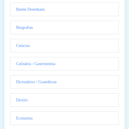
Banda Desenhada
Biografias
Ciencias
Culinãria / Gastronomia
Dicionãrios / Gramãticas
Direito
Economia