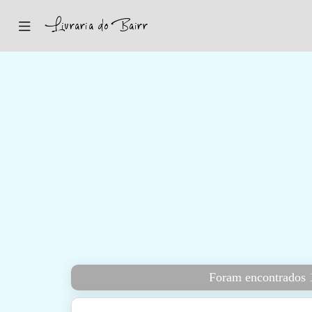
Inicio
Sugestões
Novidades
Promoções
Contactos
Iniciar Sessão
Foram encontrados 1