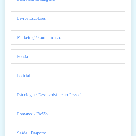
Livros Escolares
Marketing / Comunicaãão
Poesia
Policial
Psicologia / Desenvolvimento Pessoal
Romance / Ficãão
Saãde / Desporto