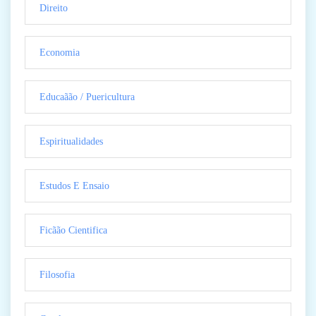
Direito
Economia
Educaãão / Puericultura
Espiritualidades
Estudos E Ensaio
Ficãão Cientifica
Filosofia