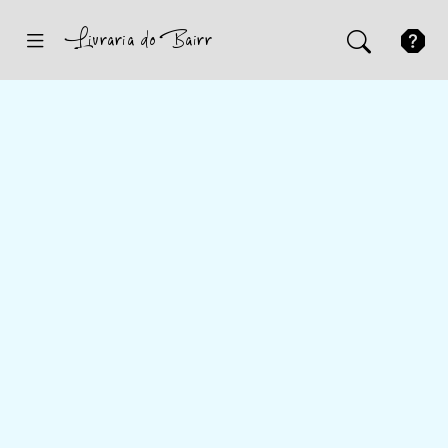
Inicio
Sugestões
Novidades
Promoções
Contactos
Iniciar Sessão