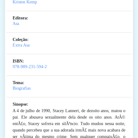
Kristen Kemp
Editora:
Asa
Coleção:
Extra Asa
ISBN:
978-989-231-594-2
Tema:
Biografias
Sinopse:
A 4 de julho de 1990, Stacey Lannert, de dezoito anos, matou o
pai. Ele abusava sexualmente dela desde os oito anos. AtÃ©
entÃ£o, Stacey sofrera em silÃªncio. Tudo mudou nessa noite,
quando percebeu que a sua adorada irmÃ£ mais nova acabara de
ser vÃ­tima do mesmo crime. Sem qualquer compaixÃ£o, o