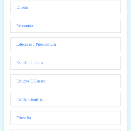
Direito
Economia
Educaãão / Puericultura
Espiritualidades
Estudos E Ensaio
Ficãão Cientifica
Filosofia