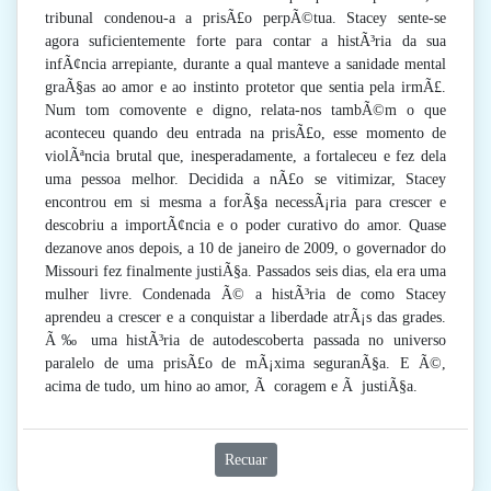
tribunal condenou-a a prisÃ£o perpÃ©tua. Stacey sente-se
agora suficientemente forte para contar a histÃ³ria da sua
infÃ¢ncia arrepiante, durante a qual manteve a sanidade mental
graÃ§as ao amor e ao instinto protetor que sentia pela irmÃ£.
Num tom comovente e digno, relata-nos tambÃ©m o que
aconteceu quando deu entrada na prisÃ£o, esse momento de
violÃªncia brutal que, inesperadamente, a fortaleceu e fez dela
uma pessoa melhor. Decidida a nÃ£o se vitimizar, Stacey
encontrou em si mesma a forÃ§a necessÃ¡ria para crescer e
descobriu a importÃ¢ncia e o poder curativo do amor. Quase
dezanove anos depois, a 10 de janeiro de 2009, o governador do
Missouri fez finalmente justiÃ§a. Passados seis dias, ela era uma
mulher livre. Condenada Ã© a histÃ³ria de como Stacey
aprendeu a crescer e a conquistar a liberdade atrÃ¡s das grades.
Ã‰ uma histÃ³ria de autodescoberta passada no universo
paralelo de uma prisÃ£o de mÃ¡xima seguranÃ§a. E Ã©,
acima de tudo, um hino ao amor, Ã coragem e Ã justiÃ§a.
Recuar