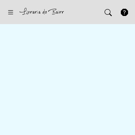
Inicio
Sugestões
Novidades
Promoções
Contactos
Iniciar Sessão