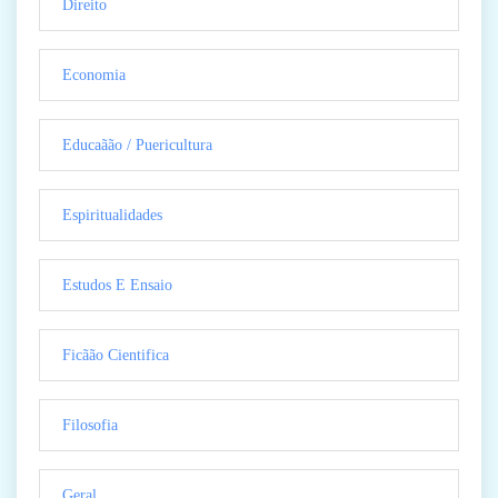
Direito
Economia
Educaãão / Puericultura
Espiritualidades
Estudos E Ensaio
Ficãão Cientifica
Filosofia
Geral