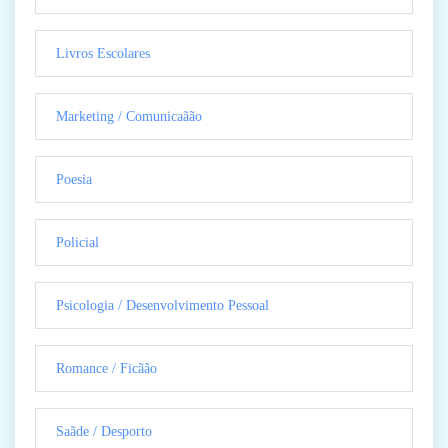
Livros Escolares
Marketing / Comunicaãão
Poesia
Policial
Psicologia / Desenvolvimento Pessoal
Romance / Ficãão
Saãde / Desporto