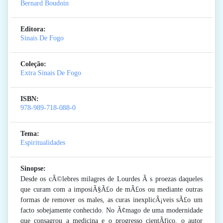
Bernard Boudoin
Editora:
Sinais De Fogo
Coleção:
Extra Sinais De Fogo
ISBN:
978-989-718-088-0
Tema:
Espiritualidades
Sinopse:
Desde os cÃ©lebres milagres de Lourdes Ã s proezas daqueles
que curam com a imposiÃ§Ã£o de mÃ£os ou mediante outras
formas de remover os males, as curas inexplicÃ¡veis sÃ£o um
facto sobejamente conhecido. No Ã¢mago de uma modernidade
que consagrou a medicina e o progresso cientÃ­fico, o autor