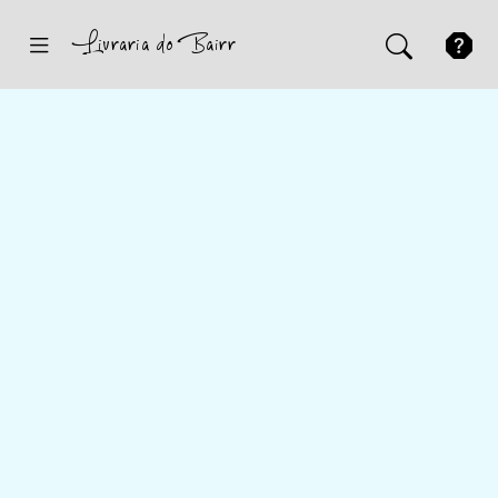
Inicio
Sugestões
Novidades
Promoções
Contactos
Iniciar Sessão