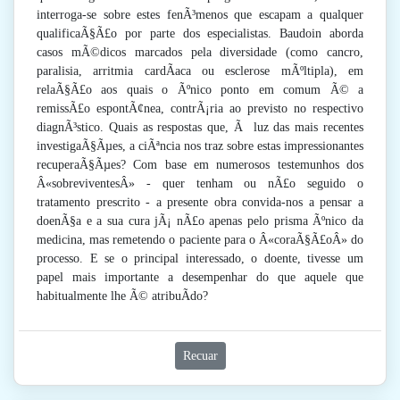
interroga-se sobre estes fenÃ³menos que escapam a qualquer
qualificaÃ§Ã£o por parte dos especialistas. Baudoin aborda
casos mÃ©dicos marcados pela diversidade (como cancro,
paralisia, arritmia cardÃ­aca ou esclerose mÃºltipla), em
relaÃ§Ã£o aos quais o Ãºnico ponto em comum Ã© a
remissÃ£o espontÃ¢nea, contrÃ¡ria ao previsto no respectivo
diagnÃ³stico. Quais as respostas que, Ã luz das mais recentes
investigaÃ§Ãµes, a ciÃªncia nos traz sobre estas impressionantes
recuperaÃ§Ãµes? Com base em numerosos testemunhos dos
Â«sobreviventesÂ» - quer tenham ou nÃ£o seguido o
tratamento prescrito - a presente obra convida-nos a pensar a
doenÃ§a e a sua cura jÃ¡ nÃ£o apenas pelo prisma Ãºnico da
medicina, mas remetendo o paciente para o Â«coraÃ§Ã£oÂ» do
processo. E se o principal interessado, o doente, tivesse um
papel mais importante a desempenhar do que aquele que
habitualmente lhe Ã© atribuÃ­do?
Recuar