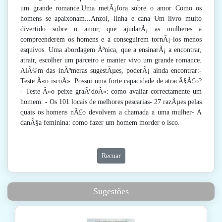
um grande romance.Uma metÃ¡fora sobre o amor Como os
homens se apaixonam...Anzol, linha e cana Um livro muito
divertido sobre o amor, que ajudarÃ¡ as mulheres a
compreenderem os homens e a conseguirem tornÃ¡-los menos
esquivos. Uma abordagem Ãºnica, que a ensinarÃ¡ a encontrar,
atrair, escolher um parceiro e manter vivo um grande romance.
AlÃ©m das inÃºmeras sugestÃµes, poderÃ¡ ainda encontrar:-
Teste Â«o iscoÂ»: Possui uma forte capacidade de atracÃ§Ã£o?
- Teste Â«o peixe graÃºdoÂ»: como avaliar correctamente um
homem. - Os 101 locais de melhores pescarias- 27 razÃµes pelas
quais os homens nÃ£o devolvem a chamada a uma mulher- A
danÃ§a feminina: como fazer um homem morder o isco.
Recuar
Sugestões