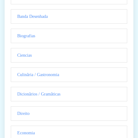
Banda Desenhada
Biografias
Ciencias
Culinãria / Gastronomia
Dicionãrios / Gramãticas
Direito
Economia