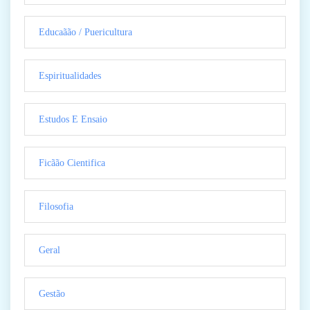
Educaãão / Puericultura
Espiritualidades
Estudos E Ensaio
Ficãão Cientifica
Filosofia
Geral
Gestão