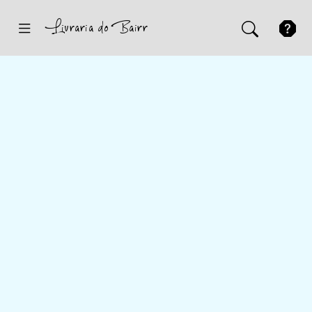
Inicio
Sugestões
Novidades
Promoções
Contactos
Iniciar Sessão