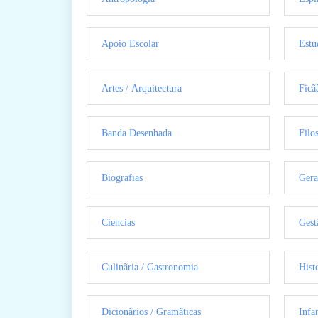
Apoio Escolar
Estu
Artes / Arquitectura
Ficã
Banda Desenhada
Filo
Biografias
Gera
Ciencias
Gest
Culinãria / Gastronomia
Hist
Dicionãrios / Gramãticas
Infan