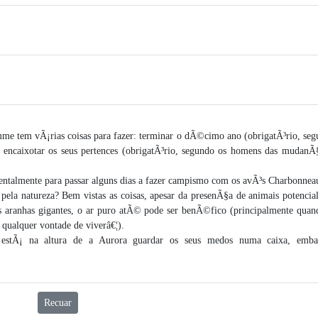
lamme tem vÃ¡rias coisas para fazer: terminar o dÃ©cimo ano (obrigatÃ³rio, se
), encaixotar os seus pertences (obrigatÃ³rio, segundo os homens das mudanÃ§
entalmente para passar alguns dias a fazer campismo com os avÃ³s Charbonnea
r pela natureza? Bem vistas as coisas, apesar da presenÃ§a de animais potenci
s aranhas gigantes, o ar puro atÃ© pode ser benÃ©fico (principalmente quan
qualquer vontade de viverâ€¦).
 estÃ¡ na altura de a Aurora guardar os seus medos numa caixa, emba
Recuar