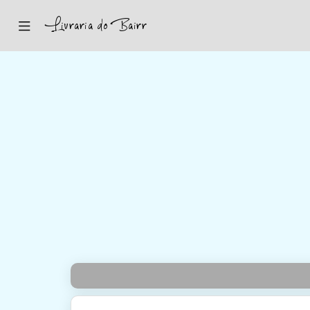
Inicio
Sugestões
Novidades
Promoções
Contactos
Iniciar Sessão