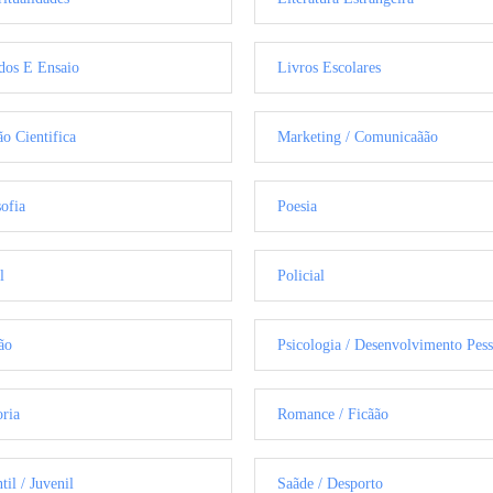
dos E Ensaio
Livros Escolares
ão Cientifica
Marketing / Comunicaãão
sofia
Poesia
l
Policial
ão
Psicologia / Desenvolvimento Pess
oria
Romance / Ficãão
til / Juvenil
Saãde / Desporto