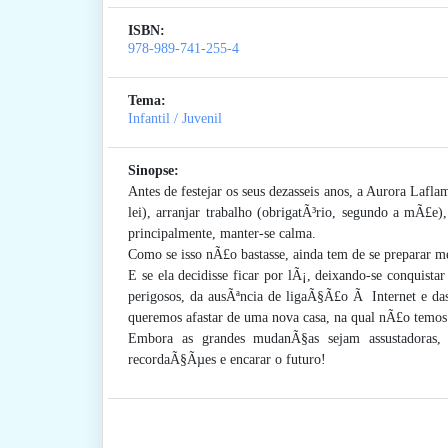
ISBN:
978-989-741-255-4
Tema:
Infantil / Juvenil
Sinopse:
Antes de festejar os seus dezasseis anos, a Aurora Laf
lei), arranjar trabalho (obrigatÃ³rio, segundo a mÃ£e
principalmente, manter-se calma.
Como se isso nÃ£o bastasse, ainda tem de se preparar m
E se ela decidisse ficar por lÃ¡, deixando-se conquista
perigosos, da ausÃªncia de ligaÃ§Ã£o Ã Internet e da
queremos afastar de uma nova casa, na qual nÃ£o temos 
Embora as grandes mudanÃ§as sejam assustadoras,
recordaÃ§Ãµes e encarar o futuro!