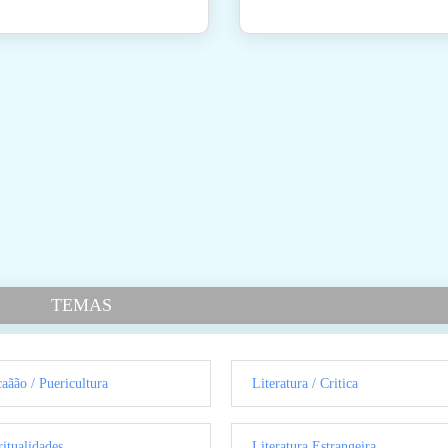
TEMAS
aãão / Puericultura
Literatura / Critica
ritualidades
Literatura Estrangeira