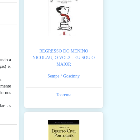
REGRESSO DO MENINO
NICOLAU, O VOL2 - EU SOU O
gundo a
MAIOR
as) e,
Sempe / Goscinny
u.
almente
do nos
Teorema
lar as