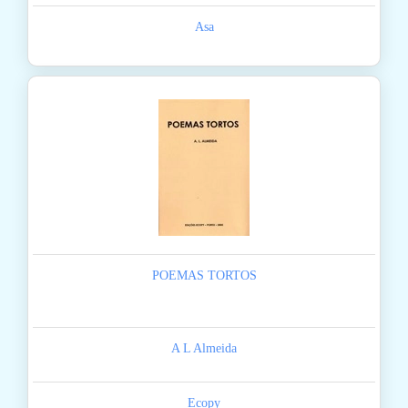
Asa
POEMAS TORTOS
A L Almeida
Ecopy