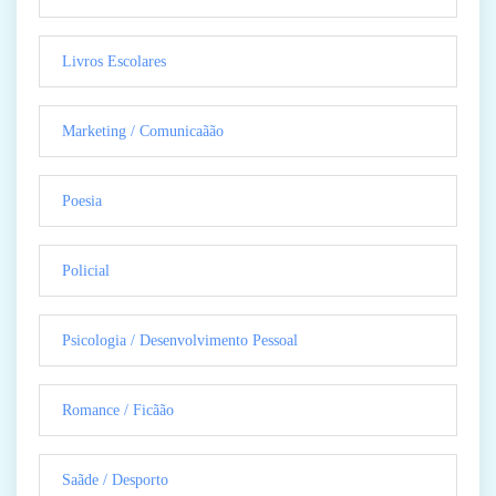
Livros Escolares
Marketing / Comunicaãão
Poesia
Policial
Psicologia / Desenvolvimento Pessoal
Romance / Ficãão
Saãde / Desporto