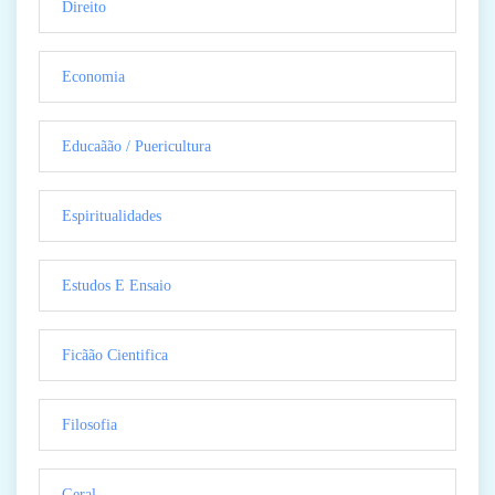
Direito
Economia
Educaãão / Puericultura
Espiritualidades
Estudos E Ensaio
Ficãão Cientifica
Filosofia
Geral