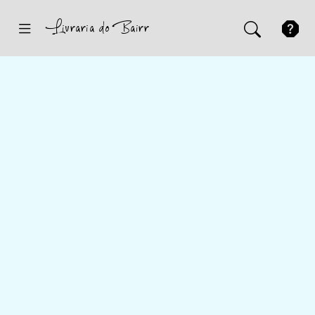
Inicio
Sugestões
Novidades
Promoções
Contactos
Iniciar Sessão