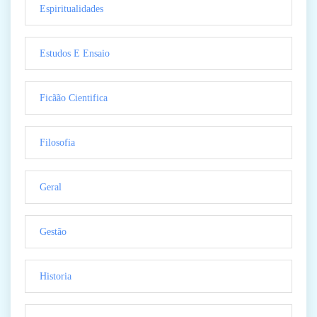
Espiritualidades
Estudos E Ensaio
Ficãão Cientifica
Filosofia
Geral
Gestão
Historia