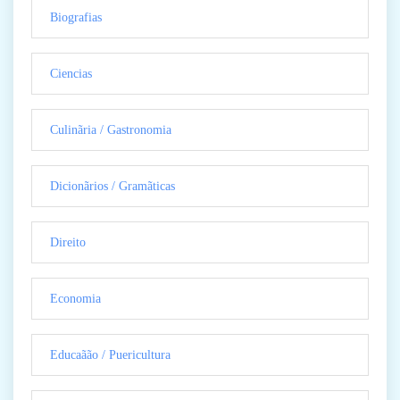
Biografias
Ciencias
Culinãria / Gastronomia
Dicionãrios / Gramãticas
Direito
Economia
Educaãão / Puericultura