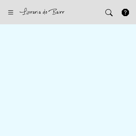
Inicio
Sugestões
Novidades
Promoções
Contactos
Iniciar Sessão