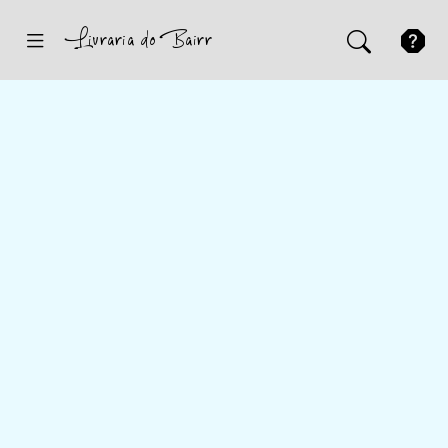
Inicio
Sugestões
Novidades
Promoções
Contactos
Iniciar Sessão