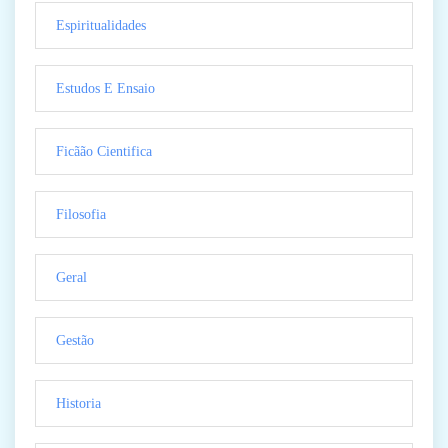
Espiritualidades
Estudos E Ensaio
Ficãão Cientifica
Filosofia
Geral
Gestão
Historia