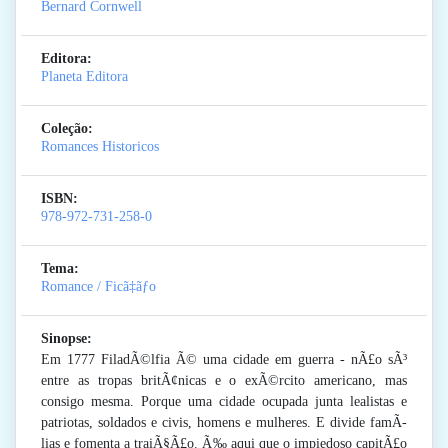
Bernard Cornwell
Editora:
Planeta Editora
Coleção:
Romances Historicos
ISBN:
978-972-731-258-0
Tema:
Romance / Ficã‡ãƒo
Sinopse:
Em 1777 FiladÃ©lfia Ã© uma cidade em guerra - nÃ£o sÃ³
entre as tropas britÃ¢nicas e o exÃ©rcito americano, mas
consigo mesma. Porque uma cidade ocupada junta lealistas e
patriotas, soldados e civis, homens e mulheres. E divide famÃ­
lias e fomenta a traiÃ§Ã£o. Ã‰ aqui que o impiedoso capitÃ£o