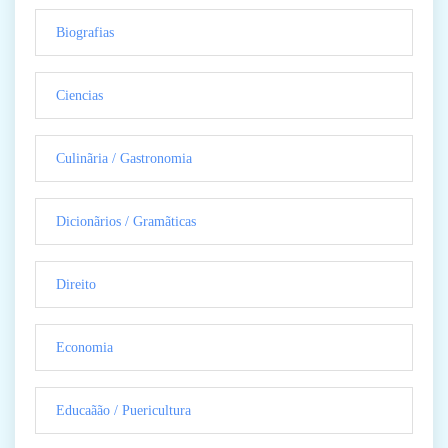
Biografias
Ciencias
Culinãria / Gastronomia
Dicionãrios / Gramãticas
Direito
Economia
Educaãão / Puericultura