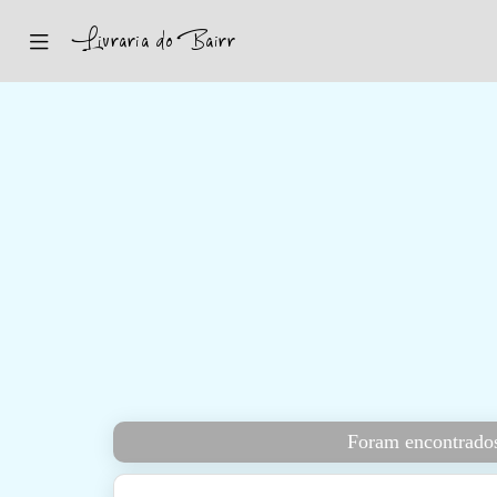
Inicio
Sugestões
Novidades
Promoções
Contactos
Iniciar Sessão
Foram encontrados 